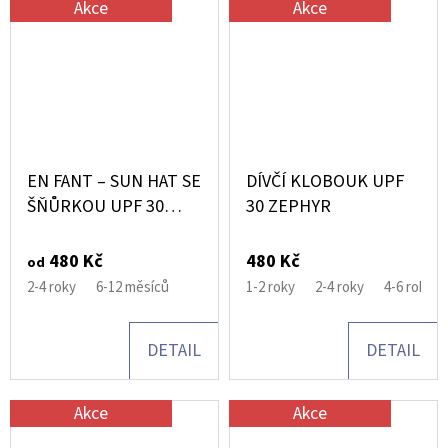
Akce
Akce
EN FANT – SUN HAT SE
DÍVČÍ KLOBOUK UPF
ŠŇŮRKOU UPF 30
30 ZEPHYR
EGRET
480 Kč
480 Kč
od
2-4 roky
6-12 měsíců
1-2 roky
2-4 roky
4-6 rokov
DETAIL
DETAIL
Akce
Akce