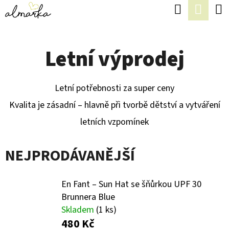
K
Hledat
Náku
Přejít
O
Zpět
Zpět
na
koší
Š
obsah
Letní výprodej
Í
C
K
O
Letní potřebnosti za super ceny
P
Kvalita je zásadní – hlavně při tvorbě dětství a vytváření
O
letních vzpomínek
T
Ř
NEJPRODÁVANĚJŠÍ
E
B
En Fant – Sun Hat se šňůrkou UPF 30
U
Brunnera Blue
Skladem
(1 ks)
J
480 Kč