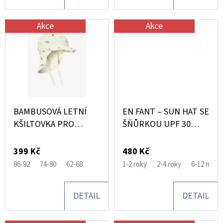
T
KŠANDAMI
Ů
320
Akce
Akce
Kč
BAMBUSOVÁ LETNÍ
EN FANT – SUN HAT SE
KŠILTOVKA PRO
ŠŇŮRKOU UPF 30
MIMINKO NIAGARA
EGGNOG
MIST
399 Kč
480 Kč
86-92
74-80
62-68
1-2 roky
2-4 roky
6-12 měsí
DETAIL
DETAIL