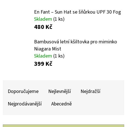
E
T
En Fant – Sun Hat se šňůrkou UPF 30 Fog
E
Skladem
(1 ks)
480 Kč
N
A
Bambusová letní kšiltovka pro miminko
J
Niagara Mist
Í
Skladem
(1 ks)
399 Kč
T
?
Ř
A
Doporučujeme
Nejlevnější
Nejdražší
Z
Nejprodávanější
Abecedně
E
HLEDAT
N