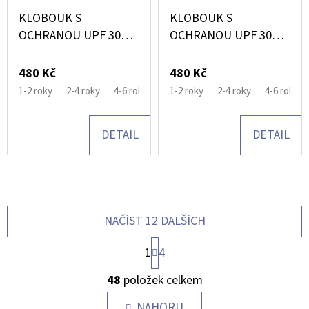
KLOBOUK S
KLOBOUK S
OCHRANOU UPF 30
OCHRANOU UPF 30
CITADEL
BRUNNERA BLUE
480 Kč
480 Kč
1-2 roky
2-4 roky
4-6 rokov
1-2 roky
2-4 roky
4-6 rokov
DETAIL
DETAIL
NAČÍST 12 DALŠÍCH
S
1
4
T
O
R
48
položek celkem
Á
V
N
L
NAHORU
K