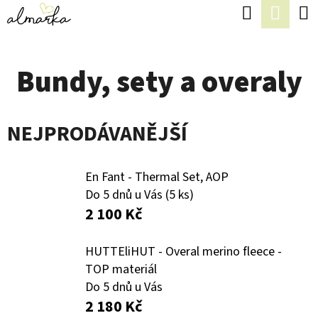
K
Hledat
Náku
Přejít
O
Zpět
Zpět
na
koší
Š
obsah
Bundy, sety a overaly
Í
C
K
O
NEJPRODÁVANĚJŠÍ
P
O
T
En Fant - Thermal Set, AOP
Do 5 dnů u Vás
(5 ks)
Ř
2 100 Kč
E
B
HUTTEliHUT - Overal merino fleece -
TOP materiál
U
Do 5 dnů u Vás
J
2 180 Kč