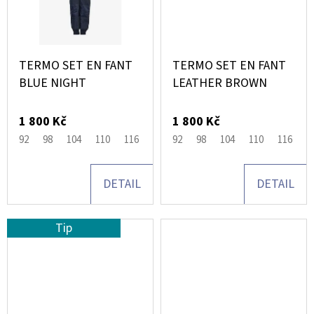
NEREZOVÝ
PRET
RVS
4
NOMANDY
BLUE
TERMO SET EN FANT
TERMO SET EN FANT
BLUE NIGHT
LEATHER BROWN
1
100
Kč
1 800 Kč
1 800 Kč
92
98
104
110
116
80
92
86
98
134
104
110
116
8
DETAIL
DETAIL
Tip