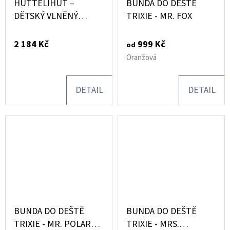
HUTTELIHUT –
BUNDA DO DEŠTĚ
DĚTSKÝ VLNĚNÝ
TRIXIE - MR. FOX
FLEECOVÝ OVERAL S
OUŠKY (PRAM SUIT)
2 184 Kč
999 Kč
od
Oranžová
DETAIL
DETAIL
BUNDA DO DEŠTĚ
BUNDA DO DEŠTĚ
TRIXIE - MR. POLAR
TRIXIE - MRS.