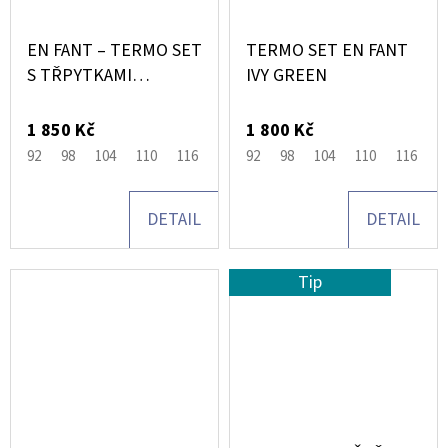
EN FANT – TERMO SET
TERMO SET EN FANT
S TŘPYTKAMI
IVY GREEN
(THERMAL SET W.
GLITTER)
1 850 Kč
1 800 Kč
92
98
104
110
116
80
92
86
98
122
104
134-140
110
128
116
8
DETAIL
DETAIL
Tip