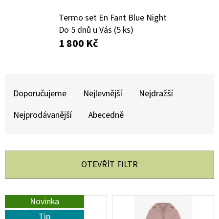
E
T
Termo set En Fant Blue Night
Do 5 dnů u Vás
(5 ks)
E
1 800 Kč
N
A
Ř
J
A
Doporučujeme
Nejlevnější
Nejdražší
Í
Z
T
Nejprodávanější
Abecedně
E
?
N
Í
OTEVŘÍT FILTR
P
R
HLEDAT
V
Novinka
O
Ý
Tip