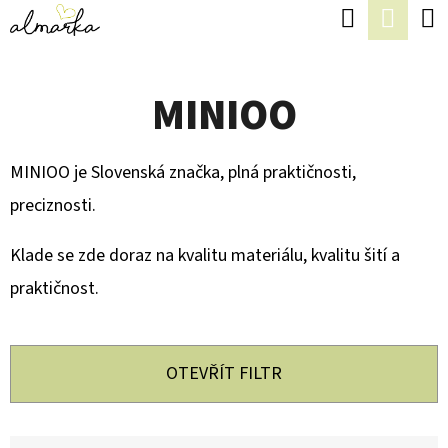
K
Hledat
Náku
Přejít
O
Zpět
Zpět
na
koší
Š
obsah
MINIOO
Í
C
K
O
MINIOO je Slovenská značka, plná praktičnosti,
P
preciznosti.
O
T
Klade se zde doraz na kvalitu materiálu, kvalitu šití a
Ř
praktičnost.
E
B
OTEVŘÍT FILTR
U
J