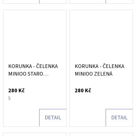
AND
CLEMENTINE
DĚTSKÁ
ZUBNÍ
PASTA
50
ML
99
Kč
KORUNKA - ČELENKA
KORUNKA - ČELENKA
MINIOO STARO
MINIOO ZELENÁ
RŮŽOVÁ
280 Kč
280 Kč
S
DETAIL
DETAIL