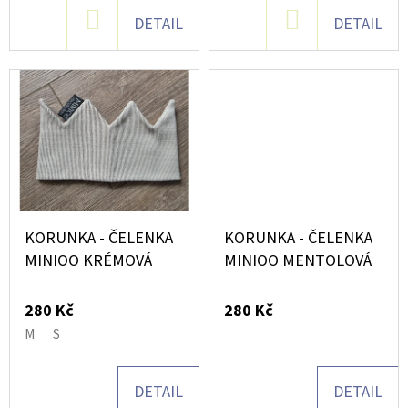
U
DO
DO
DETAIL
DETAIL
K
D
KOŠÍKU
KOŠÍKU
T
O
P
Ů
O
R
U
Č
U
J
KORUNKA - ČELENKA
KORUNKA - ČELENKA
E
MINIOO KRÉMOVÁ
MINIOO MENTOLOVÁ
M
E
280 Kč
280 Kč
M
S
NORDICS
KIDS
DETAIL
DETAIL
ORANGE