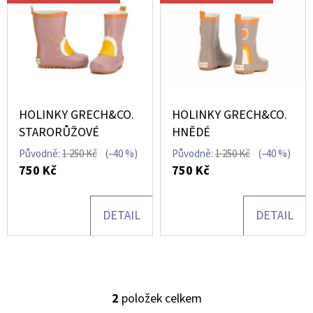
Í
Ý
P
D
P
R
O
I
O
P
S
O
D
R
P
U
HOLINKY GRECH&CO.
HOLINKY GRECH&CO.
U
R
STARORŮŽOVÉ
HNĚDÉ
K
Č
O
Původně:
1 250 Kč
(–40 %)
Původně:
1 250 Kč
(–40 %)
U
T
750 Kč
750 Kč
D
J
Ů
E
U
M
DETAIL
DETAIL
K
E
T
Ů
VINTAGE
ODRÁŽEDLO
2
položek celkem
O
KRÉMOVÉ