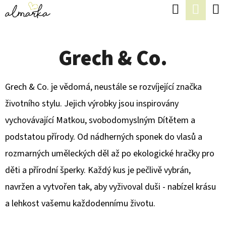
K
Hledat
Náku
Přejít
O
Zpět
Zpět
na
koší
Š
obsah
Grech & Co.
Í
C
K
O
Grech & Co. je vědomá, neustále se rozvíjející značka
P
životního stylu. Jejich výrobky jsou inspirovány
O
vychovávající Matkou, svobodomyslným Dítětem a
T
podstatou přírody. Od nádherných sponek do vlasů a
Ř
rozmarných uměleckých děl až po ekologické hračky pro
E
děti a přírodní šperky. Každý kus je pečlivě vybrán,
B
navržen a vytvořen tak, aby vyživoval duši - nabízel krásu
U
a lehkost vašemu každodennímu životu.
J