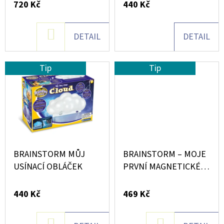
25
720 Kč
440 Kč
D
Ů
DÍLŮ
U
1
DO
DETAIL
DETAIL
259
K
Kč
KOŠÍKU
Původně:
T
1
Tip
Tip
285
Ů
Kč
BRAINSTORM MŮJ
BRAINSTORM – MOJE
USÍNACÍ OBLÁČEK
PRVNÍ MAGNETICKÉ
POKUSY
440 Kč
469 Kč