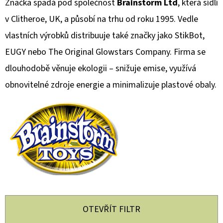
E
Značka spadá pod společnost
Brainstorm Ltd
, která sídlí
T
v Clitheroe, UK, a působí na trhu od roku 1995. Vedle
E
vlastních výrobků distribuuje také značky jako StikBot,
N
EUGY nebo The Original Glowstars Company. Firma se
A
dlouhodobě věnuje ekologii – snižuje emise, využívá
J
obnovitelné zdroje energie a minimalizuje plastové obaly.
Í
T
?
HLEDAT
OTEVŘÍT FILTR