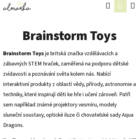
K
Hledat
Náku
Přejít
O
Zpět
Zpět
na
koší
Š
obsah
Brainstorm Toys
Í
C
K
O
Brainstorm Toys
je britská značka vzdělávacích a
P
zábavných STEM hraček, zaměřená na podporu dětské
O
zvídavosti a poznávání světa kolem nás. Nabízí
T
interaktivní produkty z oblastí vědy, přírody, astronomie a
Ř
techniky, které inspirují děti ke hře i učení zároveň. Patří
E
sem například známé projektory vesmíru, modely
B
sluneční soustavy, optické iluze či chovatelské sady Aqua
U
Dragons.
J