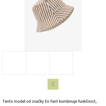
D
O
P
O
R
U
Č
U
J
E
M
E
Facebook
BUKI
VYSÍLAČKY
Tento model od značky
En Fant
kombinuje funkčnost,
WALKIE