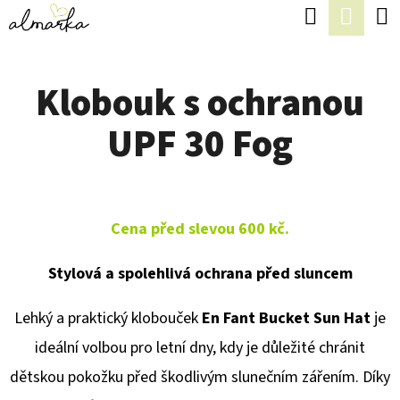
K
Hledat
Náku
Přejít
O
Zpět
Zpět
na
koší
Š
obsah
Klobouk s ochranou
Í
C
K
UPF 30 Fog
O
P
O
T
Cena před slevou 600 kč.
Ř
Stylová a spolehlivá ochrana před sluncem
E
B
Lehký a praktický klobouček
En Fant Bucket Sun Hat
je
U
ideální volbou pro letní dny, kdy je důležité chránit
J
dětskou pokožku před škodlivým slunečním zářením. Díky