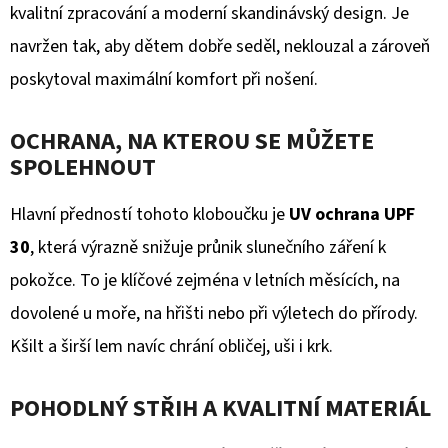
TALKIE
kvalitní zpracování a moderní skandinávský design. Je
5KM
-
navržen tak, aby dětem dobře seděl, neklouzal a zároveň
DOBÍJECÍ
BATERIE
poskytoval maximální komfort při nošení.
1
049
OCHRANA, NA KTEROU SE MŮŽETE
Kč
SPOLEHNOUT
Hlavní předností tohoto kloboučku je
UV ochrana UPF
30
, která výrazně snižuje průnik slunečního záření k
pokožce. To je klíčové zejména v letních měsících, na
dovolené u moře, na hřišti nebo při výletech do přírody.
Kšilt a širší lem navíc chrání obličej, uši i krk.
POHODLNÝ STŘIH A KVALITNÍ MATERIÁL