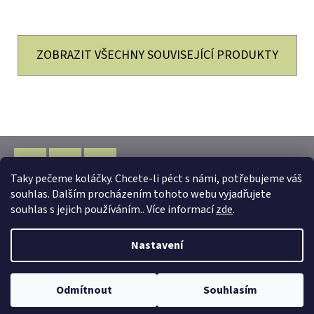
ZOBRAZIT VŠECHNY SOUVISEJÍCÍ PRODUKTY
Z
Á
Taky pečeme koláčky. Chcete-li péct s námi, potřebujeme váš
P
Facebook
Instagram
WhatsApp
souhlas. Dalším procházením tohoto webu vyjadřujete
Vytvořil Shoptet
A
souhlas s jejich používáním.. Více informací
zde
.
Copyright 2026
www.almarka.cz
. Všechna práva
T
Nastavení
vyhrazena.
Í
Odmítnout
Souhlasím
O nás
Kontakty
Doprava a platba
Obchodní podmínky