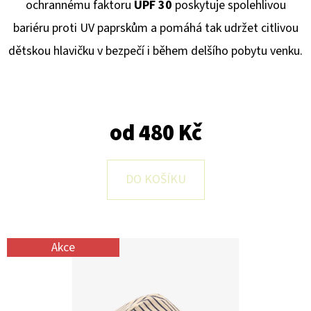
E
ochrannému faktoru
UPF 30
poskytuje spolehlivou
T
bariéru proti UV paprskům a pomáhá tak udržet citlivou
E
dětskou hlavičku v bezpečí i během delšího pobytu venku.
N
A
J
od
480 Kč
Í
T
DO KOŠÍKU
?
Akce
HLEDAT