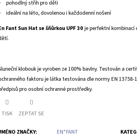
pohodlný střih pro děti
ideální na léto, dovolenou i každodenní nošení
En Fant Sun Hat se šňůrkou UPF 30
je perfektní kombinací 
dětí.
Sluneční klobouk je vyroben ze 100% bavlny. Testován a cert
ochranného faktoru je látka testována dle normy EN 13758-1. 
předpisů pro osobní ochranné prostředky.
TISK
ZEPTAT SE
JMÉNO ZNAČKY
:
EN*FANT
KATEG