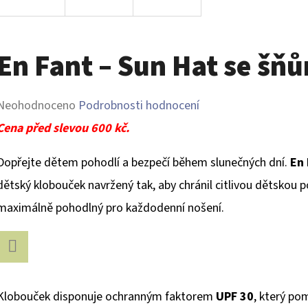
En Fant – Sun Hat se šň
Průměrné
Neohodnoceno
Podrobnosti hodnocení
hodnocení
Cena před slevou 600 kč.
produktu
Dopřejte dětem pohodlí a bezpečí během slunečných dní.
En 
je
dětský klobouček navržený tak, aby chránil citlivou dětskou 
0,0
maximálně pohodlný pro každodenní nošení.
z
5
hvězdiček.
Facebook
Klobouček disponuje ochranným faktorem
UPF 30
, který po