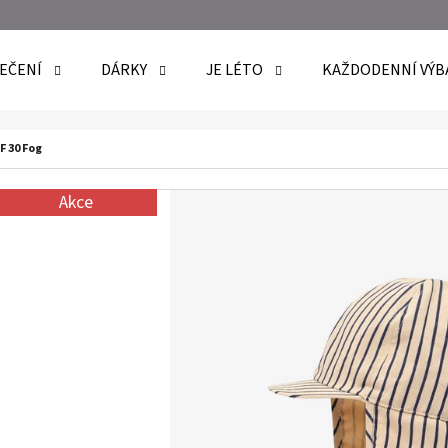
EČENÍ
DÁRKY
JE LÉTO
KAŽDODENNÍ VÝB
O POTŘEBUJETE NAJÍT?
F 30 Fog
Akce
HLEDAT
DOPORUČUJEME