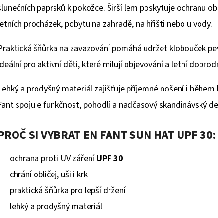
slunečních paprsků k pokožce. Širší lem poskytuje ochranu obl
letních procházek, pobytu na zahradě, na hřišti nebo u vody.
Praktická šňůrka na zavazování pomáhá udržet klobouček pevn
ideální pro aktivní děti, které milují objevování a letní dobrod
Lehký a prodyšný materiál zajišťuje příjemné nošení i během 
Fant
spojuje funkčnost, pohodlí a nadčasový skandinávský de
PROČ SI VYBRAT EN FANT SUN HAT UPF 30:
ochrana proti UV záření
UPF 30
chrání obličej, uši i krk
praktická šňůrka pro lepší držení
lehký a prodyšný materiál