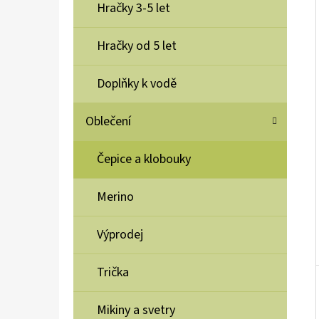
Í
Hračky 3-5 let
P
A
Hračky od 5 let
TĚLOVÝ KRÉM CREMA CORPO, 250 ML
N
375 Kč
Doplňky k vodě
E
L
Oblečení
Čepice a klobouky
Merino
Výprodej
Trička
Mikiny a svetry