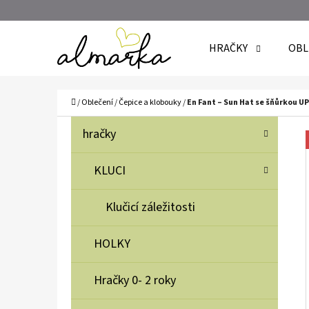
K
Přejít
O
Zpět
Zpět
na
HRAČKY
OBL
Š
do
do
obsah
Í
obchodu
obchodu
C
K
Domů
/
Oblečení
/
Čepice a klobouky
/
En Fant – Sun Hat se šňůrkou UP
P
K
Přeskočit
hračky
A
O
kategorie
T
S
KLUCI
E
T
G
Klučicí záležitosti
O
R
R
A
HOLKY
I
N
E
N
Hračky 0- 2 roky