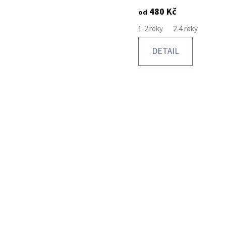
480 Kč
od
1-2 roky
2-4 roky
DETAIL