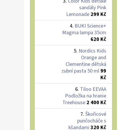
Color Kids dětské
sandály Pink
Lemonade
299 Kč
BUKI Science+
Magma lampa 35cm
620 Kč
Nordics Kids
Orange and
Clementine dětská
zubní pasta 50 ml
99
Kč
Tiloo EEVAA
Podložka na hranie
Treehouse
2 400 Kč
Škořicové
punčocháče s
kšandami
320 Kč