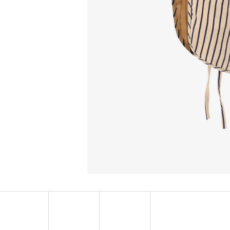
NORDICS KIDS BUBBLE GUM DĚTSKÁ ZUBNÍ
COLOR KIDS DĚTSK
PASTA 50 ML
LEMONADE
99 Kč
299 Kč