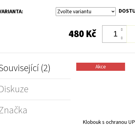
DOSTU
VARIANTA:
480 Kč
Související (2)
Akce
Diskuze
Značka
Klobouk s ochranou UP