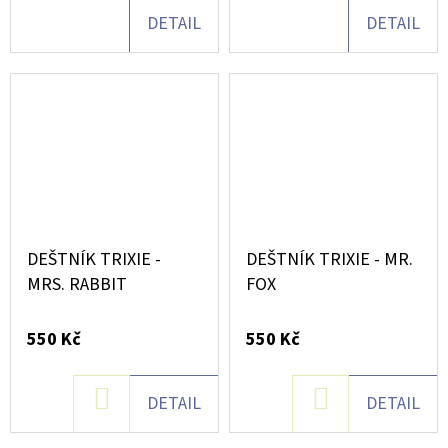
ML/
DETAIL
DETAIL
JURASSIC
GREEN
DINOSAUR
TRAY
820
Kč
DEŠTNÍK TRIXIE -
DEŠTNÍK TRIXIE - MR.
MRS. RABBIT
FOX
550 Kč
550 Kč
DO
DO
DETAIL
DETAIL
KOŠÍKU
KOŠÍKU