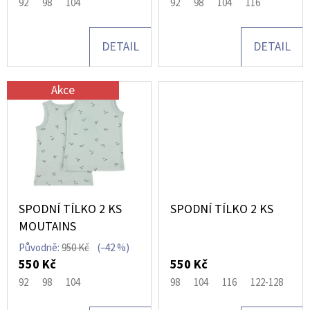
Ů
92
98
104
92
98
104
116
U
D
K
DETAIL
DETAIL
O
T
P
Ů
O
Akce
R
U
Č
U
J
E
M
SPODNÍ TÍLKO 2 KS
SPODNÍ TÍLKO 2 KS
E
MOUTAINS
Původně:
950 Kč
(–42 %)
550 Kč
550 Kč
YUMBOX
92
98
104
98
104
116
122-128
PANINO,
750