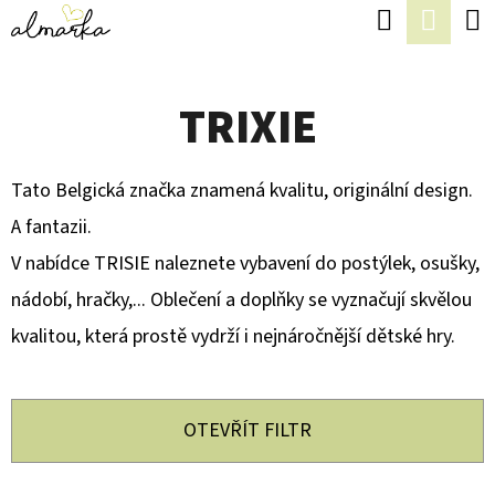
K
Hledat
Náku
Přejít
O
Zpět
Zpět
na
koší
Š
obsah
TRIXIE
Í
C
K
O
Tato Belgická značka znamená kvalitu, originální design.
P
A fantazii.
O
V nabídce TRISIE naleznete vybavení do postýlek, osušky,
T
nádobí, hračky,... Oblečení a doplňky se vyznačují skvělou
Ř
kvalitou, která prostě vydrží i nejnáročnější dětské hry.
E
B
U
OTEVŘÍT FILTR
J