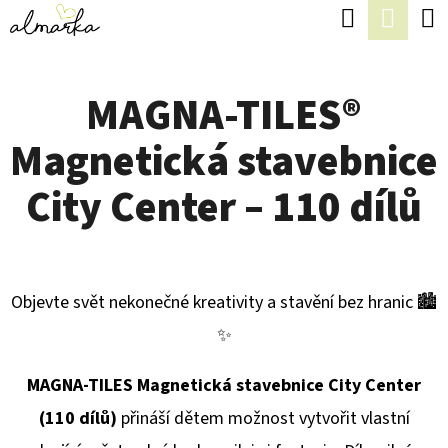
K
Hledat
Náku
Přejít
O
Zpět
Zpět
na
koší
Š
obsah
MAGNA-TILES®
Í
C
K
Magnetická stavebnice
O
P
City Center – 110 dílů
O
T
Ř
Objevte svět nekonečné kreativity a stavění bez hranic 🏙
E
✨
B
U
MAGNA-TILES Magnetická stavebnice City Center
J
(110 dílů)
přináší dětem možnost vytvořit vlastní