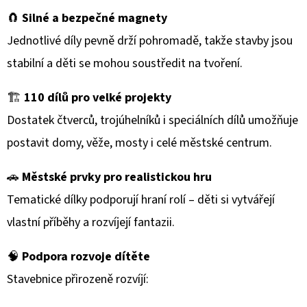
LAMPA
35CM
🧲
Silné a bezpečné magnety
620
Jednotlivé díly pevně drží pohromadě, takže stavby jsou
Kč
stabilní a děti se mohou soustředit na tvoření.
🏗
110 dílů pro velké projekty
Dostatek čtverců, trojúhelníků i speciálních dílů umožňuje
postavit domy, věže, mosty i celé městské centrum.
🚗
Městské prvky pro realistickou hru
Tematické dílky podporují hraní rolí – děti si vytvářejí
vlastní příběhy a rozvíjejí fantazii.
🧠
Podpora rozvoje dítěte
Stavebnice přirozeně rozvíjí: