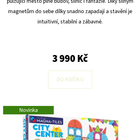
E
pulzující město plné budov, silnic i fantazie. Díky silným
T
magnetům do sebe dílky snadno zapadají a stavění je
E
intuitivní, stabilní a zábavné.
N
A
J
3 990 Kč
Í
T
DO KOŠÍKU
?
Novinka
HLEDAT