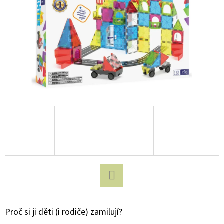
D
O
P
O
R
U
Č
U
J
E
M
E
Facebook
BUKI
SCIENCE+
Proč si ji děti (i rodiče) zamilují?
MAGMA