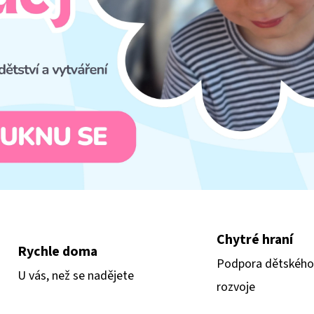
NORDICS KIDS BUBBLE GUM DĚTSKÁ ZUBNÍ
COLOR KIDS DĚTSK
PASTA 50 ML
LEMONADE
99 Kč
299 Kč
Chytré hraní
Rychle doma
Podpora dětského
U vás, než se nadějete
rozvoje