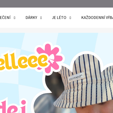
EČENÍ
DÁRKY
JE LÉTO
KAŽDODENNÍ VÝB
O POTŘEBUJETE NAJÍT?
HLEDAT
DOPORUČUJEME