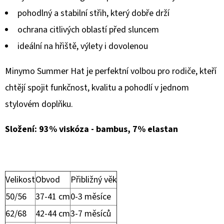
pohodlný a stabilní střih, který dobře drží
ochrana citlivých oblastí před sluncem
ideální na hřiště, výlety i dovolenou
Minymo Summer Hat je perfektní volbou pro rodiče, kteří
chtějí spojit funkčnost, kvalitu a pohodlí v jednom
stylovém doplňku.
Složení: 93% viskóza - bambus, 7% elastan
Velikost
Obvod
Přibližný věk
50/56
37-41 cm
0-3 měsíce
62/68
42-44 cm
3-7 měsíců