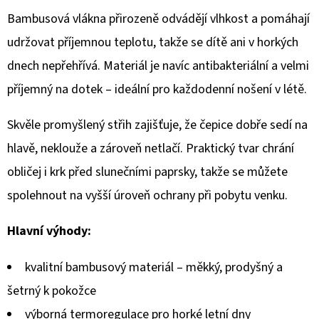
NEREZOVÝ
PRET
Bambusová vlákna přirozeně odvádějí vlhkost a pomáhají
RVS
4
udržovat příjemnou teplotu, takže se dítě ani v horkých
LAVADE
dnech nepřehřívá. Materiál je navíc antibakteriální a velmi
PURPLE
příjemný na dotek – ideální pro každodenní nošení v létě.
1
100
Kč
Skvěle promyšlený střih zajišťuje, že čepice dobře sedí na
hlavě, neklouže a zároveň netlačí. Praktický tvar chrání
obličej i krk před slunečními paprsky, takže se můžete
spolehnout na vyšší úroveň ochrany při pobytu venku.
Hlavní výhody:
kvalitní bambusový materiál – měkký, prodyšný a
šetrný k pokožce
výborná termoregulace pro horké letní dny