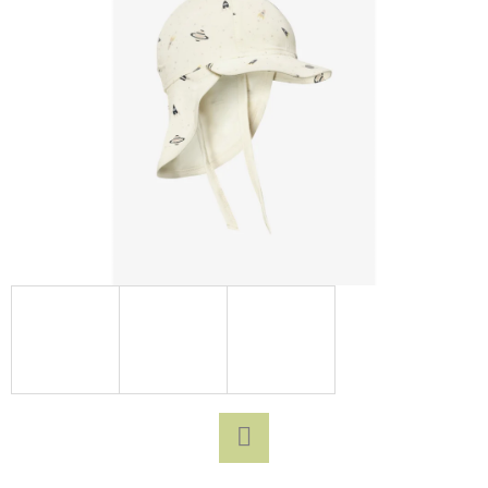
D
O
P
O
R
U
Č
U
J
E
M
E
YUMBOX
SVAČINOVÝ
BOX
Facebook