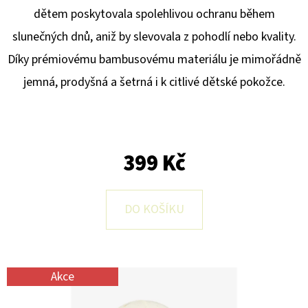
E
dětem poskytovala spolehlivou ochranu během
T
slunečných dnů, aniž by slevovala z pohodlí nebo kvality.
E
Díky prémiovému bambusovému materiálu je mimořádně
N
jemná, prodyšná a šetrná i k citlivé dětské pokožce.
A
J
Í
399 Kč
T
?
DO KOŠÍKU
HLEDAT
Akce