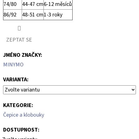
74/80
44-47 cm
6-12 měsíců
86/92
48-51 cm
1-3 roky
ZEPTAT SE
JMÉNO ZNAČKY
:
MINYMO
VARIANTA:
KATEGORIE
:
Čepice a klobouky
DOSTUPNOST: