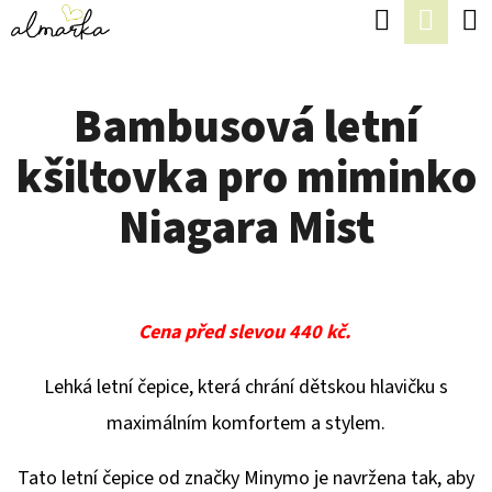
K
Hledat
Náku
Přejít
O
Zpět
Zpět
na
koší
Š
obsah
Bambusová letní
Í
C
K
kšiltovka pro miminko
O
P
Niagara Mist
O
T
Ř
Cena před slevou 440 kč.
E
B
Lehká letní čepice, která chrání dětskou hlavičku s
U
maximálním komfortem a stylem.
J
Tato letní čepice od značky Minymo je navržena tak, aby