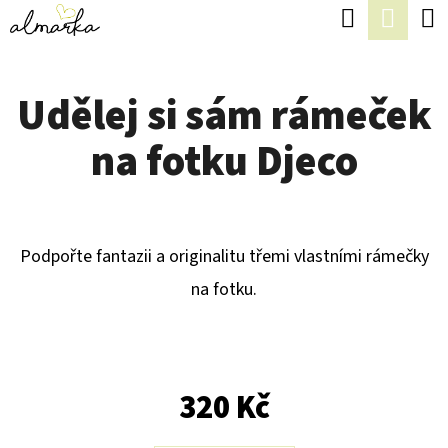
K
Hledat
Náku
Přejít
O
Zpět
Zpět
na
koší
Š
obsah
Udělej si sám rámeček
Í
C
K
na fotku Djeco
O
P
O
T
Podpořte fantazii a originalitu třemi vlastními rámečky
Ř
na fotku.
E
B
U
320 Kč
J