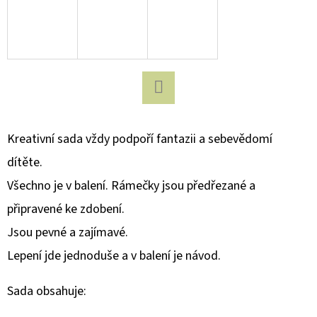
D
O
P
O
R
Facebook
U
Kreativní sada vždy podpoří fantazii a sebevědomí
Č
U
dítěte.
J
Všechno je v balení. Rámečky jsou předřezané a
E
připravené ke zdobení.
M
E
Jsou pevné a zajímavé.
Lepení jde jednoduše a v balení je návod.
NORDICS
Sada obsahuje:
KIDS
ORANGE