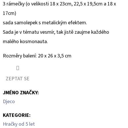
AND
3 rámečky (o velikosti 18 x 23cm, 22,5 x 19,5cm a 18 x
CLEMENTINE
DĚTSKÁ
17cm)
ZUBNÍ
PASTA
sada samolepek s metalickým efektem.
50
ML
Sada je v tématu vesmír, tak jistě zaujme každého
99
malého kosmonauta.
Kč
Rozměry balení: 20 x 26 x 3,5 cm
ZEPTAT SE
JMÉNO ZNAČKY
:
Djeco
KATEGORIE
:
Hračky od 5 let