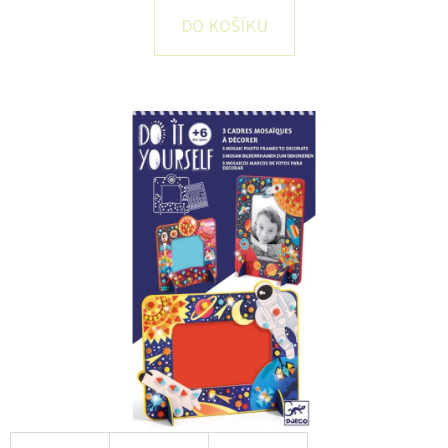
E
DO KOŠÍKU
T
E
N
A
J
Í
T
?
HLEDAT