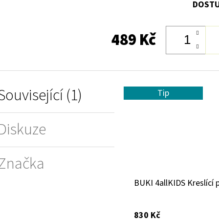
DOSTU
489 Kč
Související (1)
Tip
Diskuze
Značka
BUKI 4allKIDS Kreslící 
830 Kč