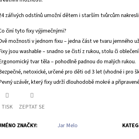
24 zářivých odstínů umožní dětem i starším tvůrcům nakreslit 
Co činí tyto fixy výjimečnými?
Dvě možnosti v jednom fixu – jedna část ve tvaru jemného u
Fixy jsou washable – snadno se čistí z rukou, stolu či oblečení
Ergonomický tvar těla – pohodlně padnou do malých rukou.
Bezpečné, netoxické, určené pro děti od 3 let (vhodné i pro šk
Pevný uzávěr, který fixy udrží dlouhodobě mokré a připravené
TISK
ZEPTAT SE
JMÉNO ZNAČKY
:
Jar Melo
KATEG