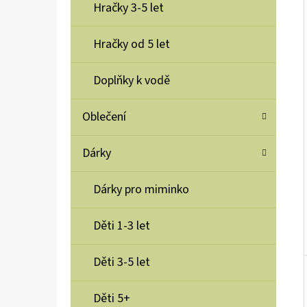
Í
Hračky 3-5 let
P
A
Hračky od 5 let
BUKI SCIENCE+ MAGMA LAMPA 35CM
N
620 Kč
Doplňky k vodě
E
L
Oblečení
Dárky
Dárky pro miminko
Děti 1-3 let
Děti 3-5 let
Děti 5+