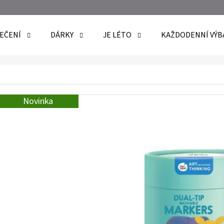
EČENÍ
DÁRKY
JE LÉTO
KAŽDODENNÍ VÝB
O POTŘEBUJETE NAJÍT?
Novinka
HLEDAT
DOPORUČUJEME