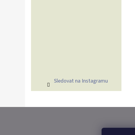
Sledovat na Instagramu
Z
Á