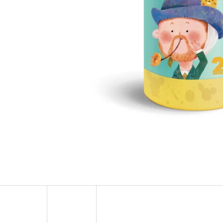
MAGNETICKÁ STAVEBNICE XTRAS ROADS 12
NORDICS KIDS BU
DÍLŮ
PASTA 50 ML
899 Kč
99 Kč