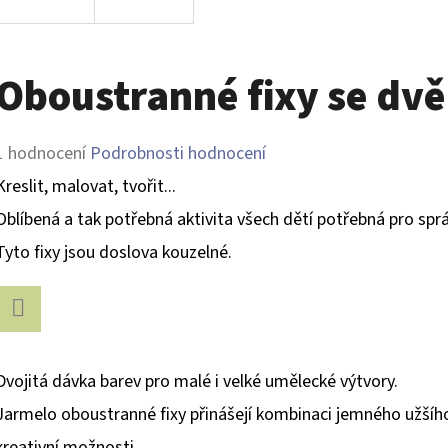
Oboustranné fixy se dvě
Průměrné
1 hodnocení
Podrobnosti hodnocení
hodnocení
Kreslit, malovat, tvořit...
produktu
Oblíbená a tak potřebná aktivita všech dětí potřebná pro sp
je
Tyto fixy jsou doslova kouzelné.
5,0
z
Facebook
5
Dvojitá dávka barev pro malé i velké umělecké výtvory.
hvězdiček.
Jarmelo oboustranné fixy přinášejí kombinaci jemného užšíh
kreativní možnosti.