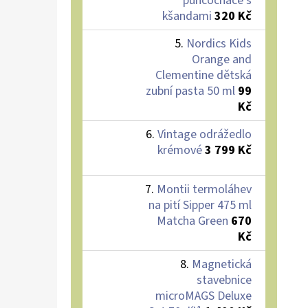
punčocháče s
kšandami
320 Kč
Nordics Kids
Orange and
Clementine dětská
zubní pasta 50 ml
99
Kč
Vintage odrážedlo
krémové
3 799 Kč
Montii termoláhev
na pití Sipper 475 ml
Matcha Green
670
Kč
Magnetická
stavebnice
microMAGS Deluxe