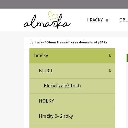
K
Přejít
O
Zpět
Zpět
na
HRAČKY
OBL
Š
do
do
obsah
Í
obchodu
obchodu
C
K
Domů
/
hračky
/
Oboustranné fixy se dvěma hroty 24 ks
P
K
Přeskočit
hračky
A
O
kategorie
T
S
KLUCI
E
T
G
Klučicí záležitosti
O
R
R
A
HOLKY
I
N
E
N
Hračky 0- 2 roky