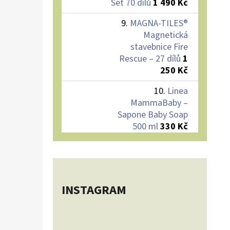
Set 70 dílů
1 490 Kč
MAGNA-TILES®
Magnetická
stavebnice Fire
Rescue – 27 dílů
1
250 Kč
Linea
MammaBaby –
Sapone Baby Soap
500 ml
330 Kč
INSTAGRAM