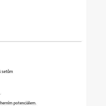
S setům

 herním potenciálem.