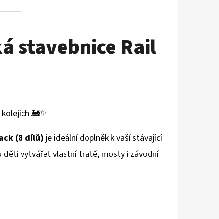
 stavebnice Rail
 kolejích 🚂✨
ck (8 dílů)
je ideální doplněk k vaší stávající
ěti vytvářet vlastní tratě, mosty i závodní