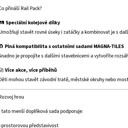
Co přináší Rail Pack?
🛤
Speciální kolejové dílky
Umožňují stavět rovné úseky i zatáčky a kombinovat je s dal
🧲
Plná kompatibilita s ostatními sadami MAGNA-TILES
Snadno je propojíte s dalšími stavebnicemi a vytvoříte rozsá
🚀
Více akce, více příběhů
Děti mohou stavět závodní tratě, městské okruhy nebo most
Rozvoj hrou
I tato menší doplňková sada podporuje:
-prostorovou představivost