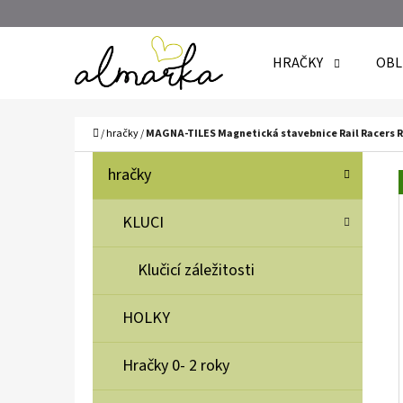
K
Přejít
O
Zpět
Zpět
na
HRAČKY
OBL
Š
do
do
obsah
Í
obchodu
obchodu
C
K
Domů
/
hračky
/
MAGNA-TILES Magnetická stavebnice Rail Racers Ra
P
K
Přeskočit
hračky
A
O
kategorie
T
S
KLUCI
E
T
G
Klučicí záležitosti
O
R
R
A
HOLKY
I
N
E
N
Hračky 0- 2 roky