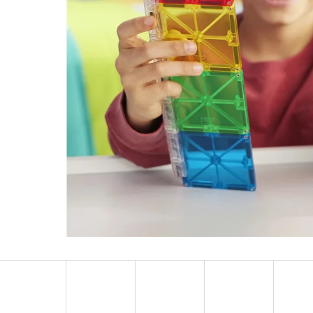
MULTIFUNKČNÍ HOLDER MATCHSTICK MONKEY
MAGNA-TILES MAGN
MINT GREEN
RACERS – 33 DÍLŮ
150 Kč
1 250 Kč