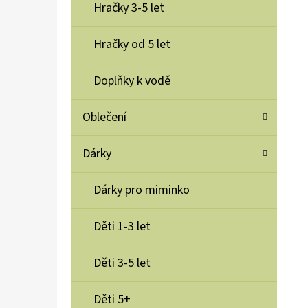
Í
Hračky 3-5 let
P
A
Hračky od 5 let
YUMBOX SVAČINOVÝ BOX NEREZOVÝ PRET
RVS 4 LAVADE PURPLE
N
Doplňky k vodě
1 100 Kč
E
L
Oblečení
Dárky
Dárky pro miminko
Děti 1-3 let
Děti 3-5 let
Děti 5+