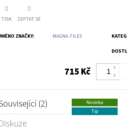
TISK
ZEPTAT SE
JMÉNO ZNAČKY
:
MAGNA-TILES
KATEG
DOSTU
715 Kč
Související (2)
Novinka
Tip
Diskuze