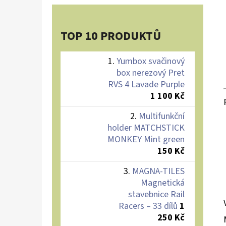
TOP 10 PRODUKTŮ
Yumbox svačinový
box nerezový Pret
RVS 4 Lavade Purple
1 100 Kč
Multifunkční
holder MATCHSTICK
MONKEY Mint green
150 Kč
MAGNA-TILES
Magnetická
stavebnice Rail
Racers – 33 dílů
1
250 Kč