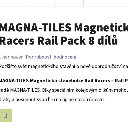
MAGNA-TILES Magnetická
Racers Rail Pack 8 dílů
Průměrné
1 hodnocení
Podrobnosti hodnocení
hodnocení
Rozšiřte svět magnetického stavění o nové dobrodružství na
produktu
MAGNA-TILES Magnetická stavebnice Rail Racers – Rail Pa
je
sadě MAGNA-TILES. Díky speciálním kolejovým dílkům mohou d
5,0
dráhy a posunout svou hru na úplně novou úroveň.
z
5
hvězdiček.
Facebook