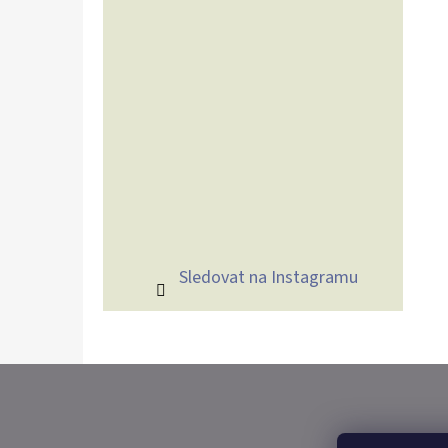
Sledovat na Instagramu
Z
Á