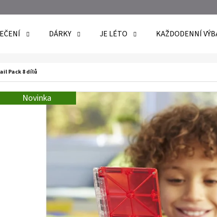
EČENÍ
DÁRKY
JE LÉTO
KAŽDODENNÍ VÝB
O POTŘEBUJETE NAJÍT?
il Pack 8 dílů
Novinka
HLEDAT
DOPORUČUJEME