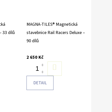
cká
MAGNA-TILES® Magnetická
– 33 dílů
stavebnice Rail Racers Deluxe –
90 dílů
2 650 Kč
U
DO
KOŠÍKU
DETAIL