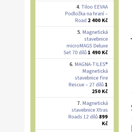
Tiloo EEVAA
Podložka na hraní –
Road
2 400 Kč
Magnetická
stavebnice
microMAGS Deluxe
Set 70 dílů
1 490 Kč
MAGNA-TILES®
Magnetická
stavebnice Fire
Rescue – 27 dílů
1
250 Kč
Magnetická
stavebnice Xtras
Roads 12 dílů
899
Kč