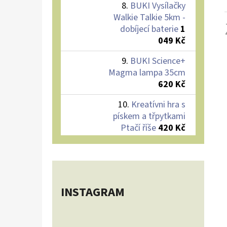
BUKI Vysílačky
Walkie Talkie 5km -
dobíjecí baterie
1
049 Kč
BUKI Science+
Magma lampa 35cm
620 Kč
Kreatívni hra s
pískem a třpytkami
Ptačí říše
420 Kč
INSTAGRAM