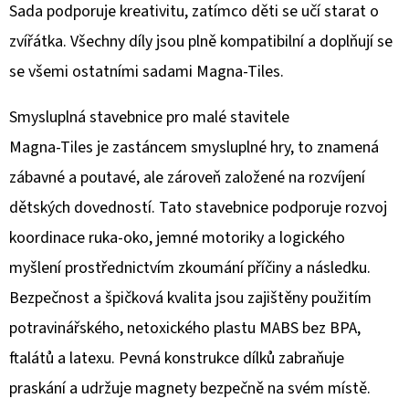
DELUXE
Sada podporuje kreativitu, zatímco děti se učí starat o
SET
70
zvířátka. Všechny díly jsou plně kompatibilní a doplňují se
DÍLŮ
se všemi ostatními sadami Magna-Tiles.
1
490
Kč
Smysluplná stavebnice pro malé stavitele
Magna-Tiles je zastáncem smysluplné hry, to znamená
zábavné a poutavé, ale zároveň založené na rozvíjení
dětských dovedností. Tato stavebnice podporuje rozvoj
koordinace ruka-oko, jemné motoriky a logického
myšlení prostřednictvím zkoumání příčiny a následku.
Bezpečnost a špičková kvalita jsou zajištěny použitím
potravinářského, netoxického plastu MABS bez BPA,
ftalátů a latexu. Pevná konstrukce dílků zabraňuje
praskání a udržuje magnety bezpečně na svém místě.