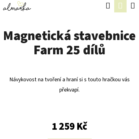
K
Hledat
Náku
Přejít
O
Zpět
Zpět
na
koší
Š
obsah
Magnetická stavebnice
Í
C
K
Farm 25 dílů
O
P
O
T
Návykovost na tvoření a hraní si s touto hračkou vás
Ř
překvapí.
E
B
U
1 259 Kč
J