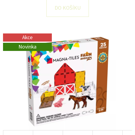
E
DO KOŠÍKU
T
E
N
Akce
A
Novinka
J
Í
T
?
HLEDAT