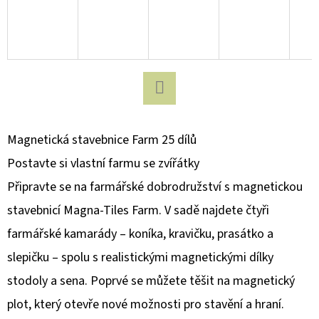
D
O
P
O
R
Facebook
U
Magnetická stavebnice Farm 25 dílů
Č
U
Postavte si vlastní farmu se zvířátky
J
Připravte se na farmářské dobrodružství s magnetickou
E
stavebnicí Magna-Tiles Farm. V sadě najdete čtyři
M
E
farmářské kamarády – koníka, kravičku, prasátko a
slepičku – spolu s realistickými magnetickými dílky
stodoly a sena. Poprvé se můžete těšit na magnetický
MAGNETICKÁ
STAVEBNICE
plot, který otevře nové možnosti pro stavění a hraní.
MICROMAGS