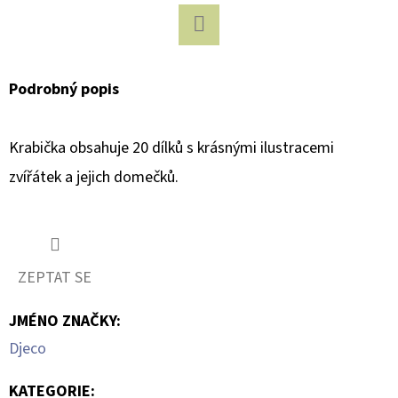
D
Facebook
O
P
Podrobný popis
O
R
Krabička obsahuje 20 dílků s krásnými ilustracemi
U
Č
zvířátek a jejich domečků.
U
J
E
M
ZEPTAT SE
E
JMÉNO ZNAČKY
:
Djeco
TĚLOVÝ
KRÉM
CREMA
KATEGORIE
: