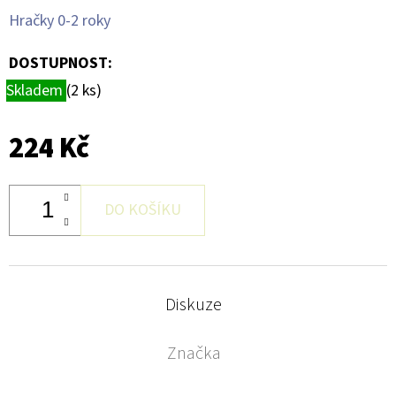
CORPO,
Hračky 0-2 roky
250
ML
DOSTUPNOST:
375
Kč
Skladem
(2 ks)
224 Kč
DO KOŠÍKU
Diskuze
Značka