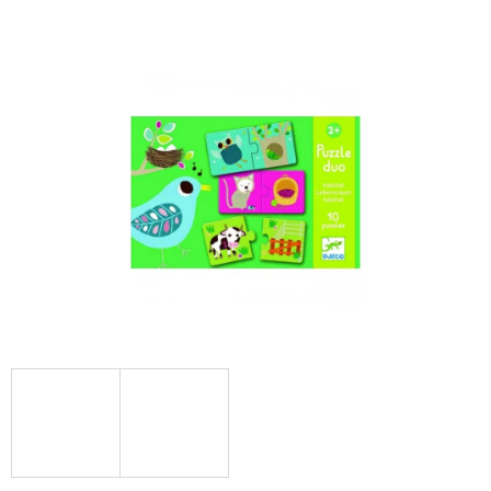
E
T
E
N
A
J
Í
T
?
HLEDAT