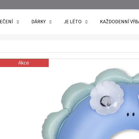
EČENÍ
DÁRKY
JE LÉTO
KAŽDODENNÍ VÝB
O POTŘEBUJETE NAJÍT?
Akce
HLEDAT
DOPORUČUJEME