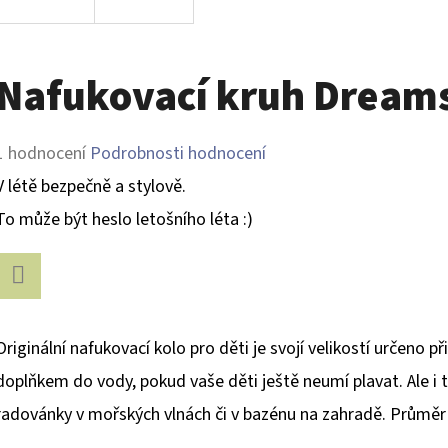
Nafukovací kruh Dreams
Průměrné
1 hodnocení
Podrobnosti hodnocení
hodnocení
V létě bezpečně a stylově.
produktu
To může být heslo letošního léta :)
je
5,0
Facebook
z
Originální nafukovací kolo pro děti je svojí velikostí určeno p
5
doplňkem do vody, pokud vaše děti ještě neumí plavat. Ale i ty,
hvězdiček.
radovánky v mořských vlnách či v bazénu na zahradě. Průměr