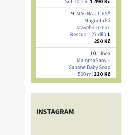
Set 70 dílů
1 490 Kč
MAGNA-TILES®
Magnetická
stavebnice Fire
Rescue – 27 dílů
1
250 Kč
Linea
MammaBaby –
Sapone Baby Soap
500 ml
330 Kč
INSTAGRAM