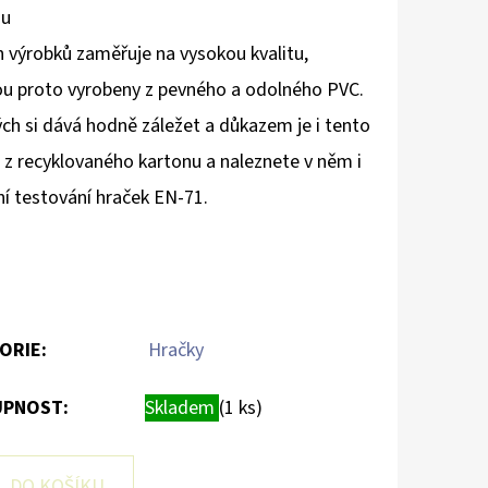
nu
 výrobků zaměřuje na vysokou kvalitu,
jsou proto vyrobeny z pevného a odolného PVC.
ých si dává hodně záležet a důkazem je i tento
o z recyklovaného kartonu a naleznete v něm i
ní testování hraček EN-71.
ORIE
:
Hračky
PNOST:
Skladem
(1 ks)
DO KOŠÍKU