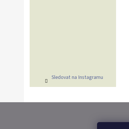
Sledovat na Instagramu
Z
Á