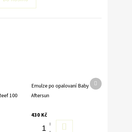
Další
Emulze po opalovaní Baby
produkt
Reef 100
Aftersun
430 Kč
DO