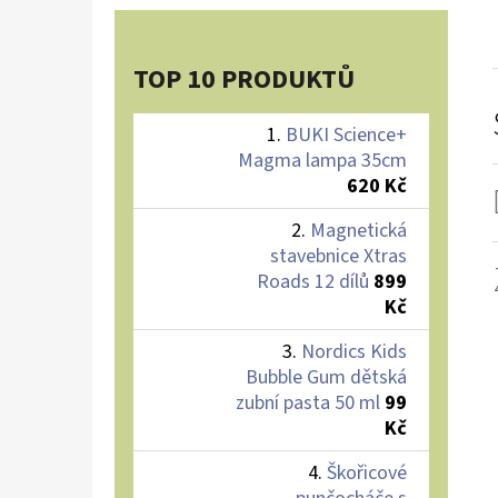
TOP 10 PRODUKTŮ
BUKI Science+
Magma lampa 35cm
620 Kč
Magnetická
stavebnice Xtras
Roads 12 dílů
899
Kč
Nordics Kids
Bubble Gum dětská
zubní pasta 50 ml
99
Kč
Škořicové