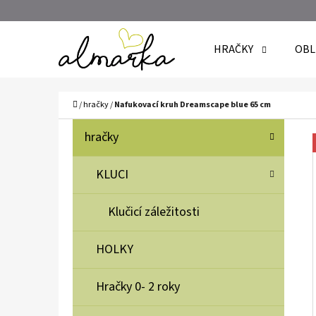
K
Přejít
O
Zpět
Zpět
na
HRAČKY
OBL
Š
do
do
obsah
Í
obchodu
obchodu
C
K
Domů
/
hračky
/
Nafukovací kruh Dreamscape blue 65 cm
P
K
Přeskočit
hračky
A
O
kategorie
T
S
KLUCI
E
T
G
Klučicí záležitosti
O
R
R
A
HOLKY
I
N
E
N
Hračky 0- 2 roky