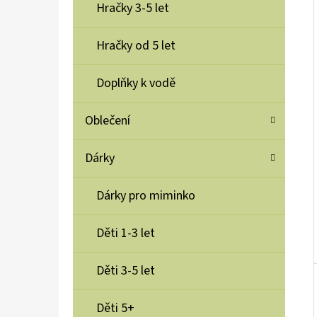
Í
Hračky 3-5 let
P
A
Hračky od 5 let
BUKI SCIENCE+ MAGMA LAMPA 35CM
N
620 Kč
Doplňky k vodě
E
L
Oblečení
Dárky
Dárky pro miminko
Děti 1-3 let
Děti 3-5 let
Děti 5+