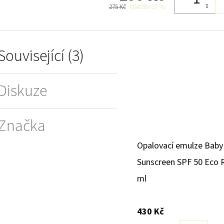
275 Kč
Ušetříte 27 %
Související (3)
Diskuze
Značka
Opalovací emulze Baby
Sunscreen SPF 50 Eco 
ml
430 Kč