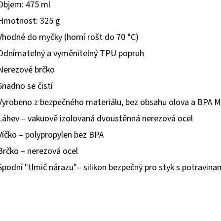
Objem: 475 ml
Hmotnost: 325 g
Vhodné do myčky (horní rošt do 70 °C)
Odnímatelný a vyměnitelný TPU popruh
Nerezové brčko
Snadno se čistí
Vyrobeno z bezpečného materiálu, bez obsahu olova a BPA Ma
Láhev – vakuově izolovaná dvoustěnná nerezová ocel
Víčko – polypropylen bez BPA
Brčko – nerezová ocel
Spodní "tlmič nárazu"– silikon bezpečný pro styk s potravina