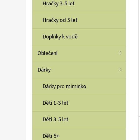
Í
Hračky 3-5 let
P
A
Hračky od 5 let
YUMBOX SVAČINOVÝ BOX NEREZOVÝ PRET
RVS 4 LAVADE PURPLE
N
Doplňky k vodě
1 100 Kč
E
L
Oblečení
Dárky
Dárky pro miminko
Děti 1-3 let
Děti 3-5 let
Děti 5+