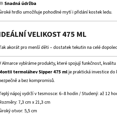
🧼
Snadná údržba
Široké hrdlo umožňuje pohodlné mytí i přidání kostek ledu.
IDEÁLNÍ VELIKOST 475 ML
Tak akorát pro menší děti – dostatek tekutin na celé dopoled
V Almarce vybíráme produkty, které spojují funkčnost, kvalitu
Montii termoláhev Sipper 475 ml
je praktická investice do
bezpečně a bez kompromisů.
Teplý nápoj vydrží v tesmosce: 6–8 hodin / Studený: až 12 ho
Rozměry: 7,3 cm x 21,3 cm
Široký otvor: 5,5 cm