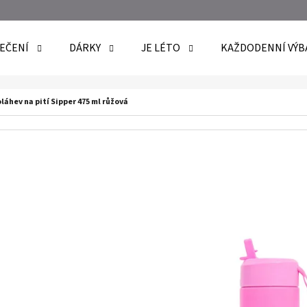
EČENÍ
DÁRKY
JE LÉTO
KAŽDODENNÍ VÝB
O POTŘEBUJETE NAJÍT?
láhev na pití Sipper 475 ml růžová
HLEDAT
DOPORUČUJEME