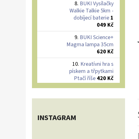
BUKI Vysílačky
Walkie Talkie 5km -
dobíjecí baterie
1
049 Kč
BUKI Science+
Magma lampa 35cm
620 Kč
Kreatívni hra s
pískem a třpytkami
Ptačí říše
420 Kč
INSTAGRAM