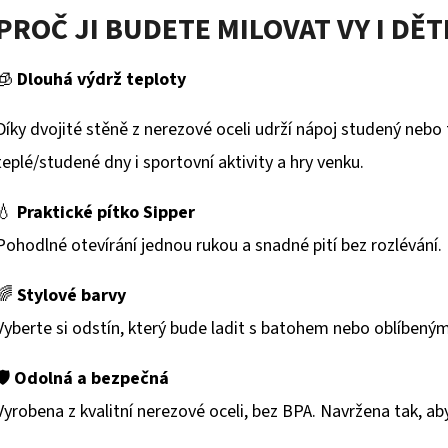
PROČ JI BUDETE MILOVAT VY I DĚT
🧊
Dlouhá výdrž teploty
Díky dvojité stěně z nerezové oceli udrží nápoj studený nebo 
teplé/studené dny i sportovní aktivity a hry venku.
💧
Praktické pítko Sipper
Pohodlné otevírání jednou rukou a snadné pití bez rozlévání.
🌈
Stylové barvy
Vyberte si odstín, který bude ladit s batohem nebo oblíbeným
🛡
Odolná a bezpečná
Vyrobena z kvalitní nerezové oceli, bez BPA. Navržena tak, a