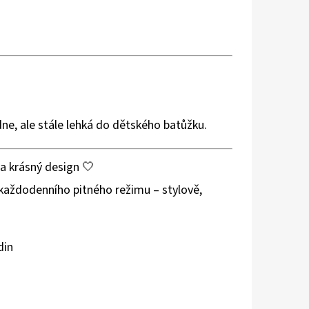
ne, ale stále lehká do dětského batůžku.
 a krásný design 🤍
 každodenního pitného režimu – stylově,
din