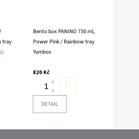
/
Bento box PANINO 750 ml,
 tray
Power Pink / Rainbow tray
%)
Yumbox
820 Kč
U
DO
KOŠÍKU
DETAIL