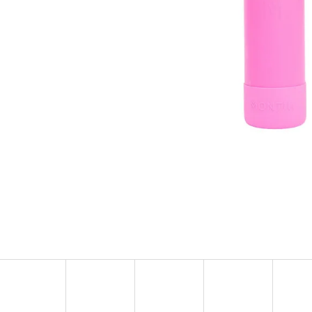
MULTIFUNKČNÍ HOLDER MATCHSTICK MONKEY
MAGNA-TILES MAGN
MINT GREEN
RACERS – 33 DÍLŮ
150 Kč
1 250 Kč