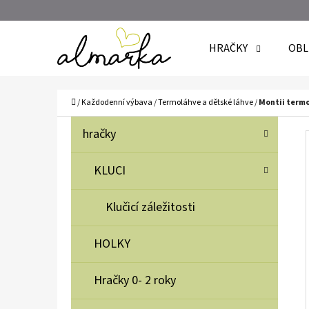
K
Přejít
O
Zpět
Zpět
na
HRAČKY
OBL
Š
do
do
obsah
Í
obchodu
obchodu
C
K
Domů
/
Každodenní výbava
/
Termoláhve a dětské láhve
/
Montii termo
P
K
Přeskočit
hračky
A
O
kategorie
T
S
KLUCI
E
T
G
Klučicí záležitosti
O
R
R
A
HOLKY
I
N
E
N
Hračky 0- 2 roky