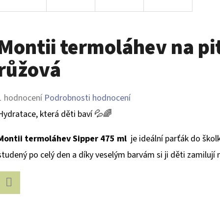
Montii termoláhev na pit
růžová
Průměrné
1 hodnocení
Podrobnosti hodnocení
hodnocení
Hydratace, která děti baví 💦🌈
produktu
Montii termoláhev Sipper 475 ml
je ideální parťák do školk
je
studený po celý den a díky veselým barvám si ji děti zamilují 
5,0
z
5
Facebook
hvězdiček.