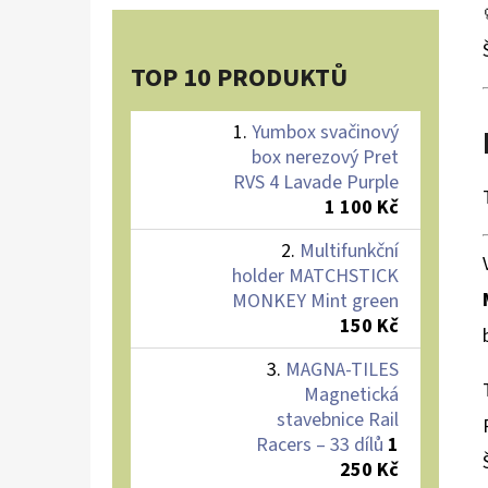
TOP 10 PRODUKTŮ
Yumbox svačinový
box nerezový Pret
RVS 4 Lavade Purple
1 100 Kč
Multifunkční
holder MATCHSTICK
MONKEY Mint green
150 Kč
MAGNA-TILES
Magnetická
stavebnice Rail
Racers – 33 dílů
1
250 Kč