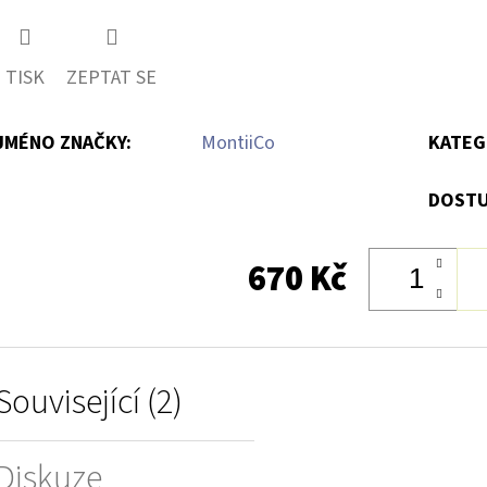
TISK
ZEPTAT SE
JMÉNO ZNAČKY
:
MontiiCo
KATEG
DOSTU
670 Kč
Související (2)
Diskuze