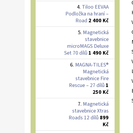
Tiloo EEVAA
Podložka na hraní –
Road
2 400 Kč
Magnetická
stavebnice
microMAGS Deluxe
Set 70 dílů
1 490 Kč
MAGNA-TILES®
Magnetická
stavebnice Fire
Rescue – 27 dílů
1
250 Kč
Magnetická
stavebnice Xtras
Roads 12 dílů
899
Kč