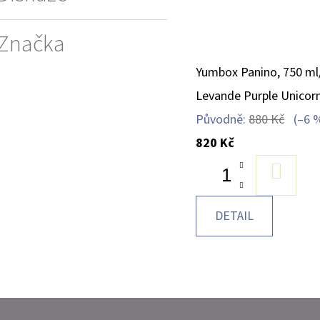
Značka
Yumbox Panino, 750 ml
Levande Purple Unicorn
Původně:
880 Kč
(–6 
820 Kč
DO
KOŠÍK
DETAIL