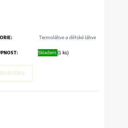
ORIE
:
Termoláhve a dětské láhve
PNOST:
Skladem
(1 ks)
DO KOŠÍKU