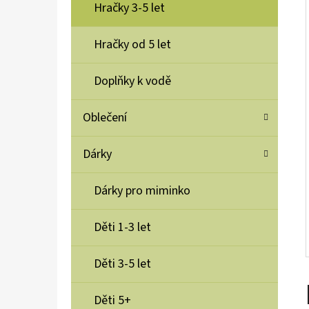
Í
Hračky 3-5 let
P
A
Hračky od 5 let
YUMBOX SVAČINOVÝ BOX NEREZOVÝ PRET
RVS 4 LAVADE PURPLE
N
Doplňky k vodě
1 100 Kč
E
L
Oblečení
Dárky
Dárky pro miminko
Děti 1-3 let
Děti 3-5 let
Děti 5+