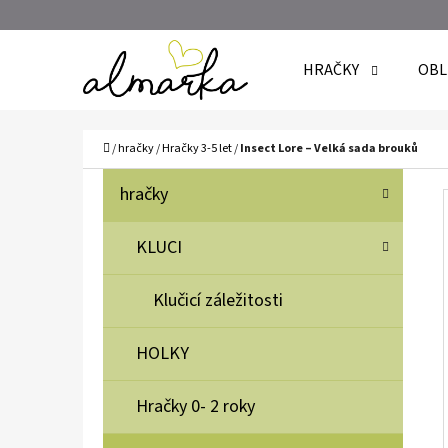
K
Přejít
O
Zpět
Zpět
na
HRAČKY
OBL
Š
do
do
obsah
Í
obchodu
obchodu
C
K
Domů
/
hračky
/
Hračky 3-5 let
/
Insect Lore – Velká sada brouků
P
K
Přeskočit
hračky
A
O
kategorie
T
S
KLUCI
E
T
G
Klučicí záležitosti
O
R
R
A
HOLKY
I
N
E
N
Hračky 0- 2 roky