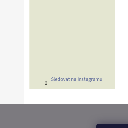
Sledovat na Instagramu
Z
Á