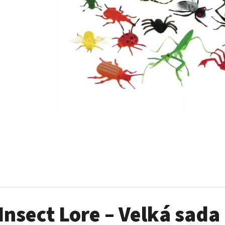
MULTIFUNKČNÍ HOLDER MATCHSTICK MONKEY
MAGNA-TILES MAGN
MINT GREEN
RACERS – 33 DÍLŮ
150 Kč
1 250 Kč
Insect Lore – Velká sad