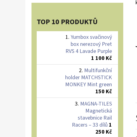
TOP 10 PRODUKTŮ
Yumbox svačinový
box nerezový Pret
RVS 4 Lavade Purple
1 100 Kč
Multifunkční
holder MATCHSTICK
MONKEY Mint green
150 Kč
MAGNA-TILES
Magnetická
stavebnice Rail
Racers – 33 dílů
1
250 Kč