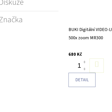
Diskuze
Značka
BUKI Digitální VIDEO-
500x zoom MR300
680 Kč
DO
KOŠÍK
DETAIL