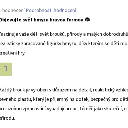
Průměrné
1 hodnocení
Podrobnosti hodnocení
hodnocení
Objevujte svět hmyzu hravou formou 🐞
produktu
Fascinuje vaše děti svět brouků, přírody a malých dobrodruh
je
realisticky zpracované figurky hmyzu, díky kterým se děti moh
5,0
kreativní hry.
z
5
hvězdiček.
Facebook
Každý brouk je vyroben s důrazem na detail, realistický vzhled
pevného plastu, který je příjemný na dotek, bezpečný pro děti 
preciznímu zpracování vypadají brouci téměř jako skuteční, 
přírodu.