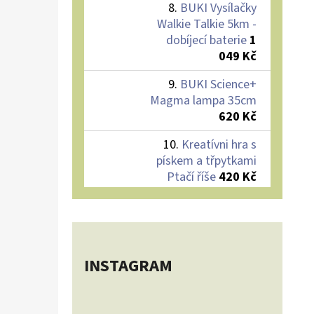
BUKI Vysílačky
Walkie Talkie 5km -
dobíjecí baterie
1
049 Kč
BUKI Science+
Magma lampa 35cm
620 Kč
Kreatívni hra s
pískem a třpytkami
Ptačí říše
420 Kč
INSTAGRAM