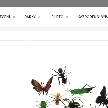
EČENÍ
DÁRKY
JE LÉTO
KAŽDODENNÍ VÝB
O POTŘEBUJETE NAJÍT?
HLEDAT
DOPORUČUJEME