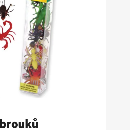
ETICKÁ STAVEBNICE RAIL
a brouků