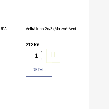
LUPA
Velká lupa 2x/3x/4x zvětšení
272 Kč
DO
KOŠÍKU
DETAIL
U