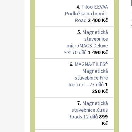
Tiloo EEVAA
Podložka na hraní –
Road
2 400 Kč
Magnetická
stavebnice
microMAGS Deluxe
Set 70 dílů
1 490 Kč
MAGNA-TILES®
Magnetická
stavebnice Fire
Rescue – 27 dílů
1
250 Kč
Magnetická
stavebnice Xtras
Roads 12 dílů
899
Kč