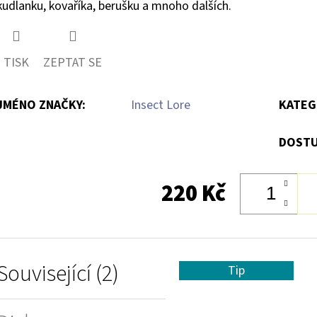
kudlanku, kovaříka, berušku a mnoho dalších.
TISK
ZEPTAT SE
JMÉNO ZNAČKY
:
Insect Lore
KATEG
DOSTU
220 Kč
Související (2)
Tip