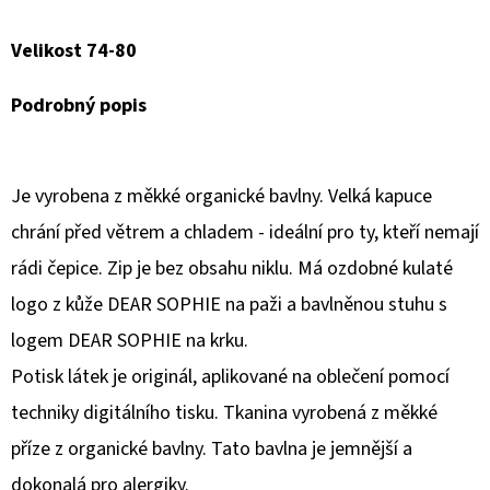
Facebook
D
Velikost 74-80
O
P
Podrobný popis
O
R
U
Je vyrobena z měkké organické bavlny. Velká kapuce
Č
chrání před větrem a chladem - ideální pro ty, kteří nemají
U
rádi čepice. Zip je bez obsahu niklu. Má ozdobné kulaté
J
E
logo z kůže DEAR SOPHIE na paži a bavlněnou stuhu s
M
logem DEAR SOPHIE na krku.
E
Potisk látek je originál, aplikované na oblečení pomocí
techniky digitálního tisku. Tkanina vyrobená z měkké
BUKI
příze z organické bavlny. Tato bavlna je jemnější a
SCIENCE+
MAGMA
dokonalá pro alergiky.