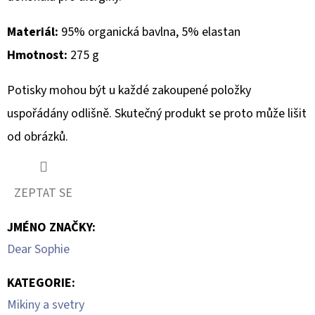
LAMPA
35CM
Materiál:
95% organická bavlna, 5% elastan
620
Kč
Hmotnost:
275 g
Potisky mohou být u každé zakoupené položky
uspořádány odlišně. Skutečný produkt se proto může lišit
od obrázků.
ZEPTAT SE
JMÉNO ZNAČKY
:
Dear Sophie
KATEGORIE
:
Mikiny a svetry