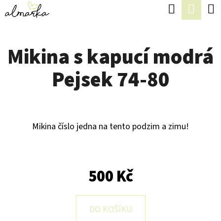
K
Hledat
Náku
Přejít
O
Zpět
Zpět
na
koší
Š
obsah
Mikina s kapucí modrá
Í
C
K
Pejsek 74-80
O
P
O
T
Mikina číslo jedna na tento podzim a zimu!
Ř
E
500 Kč
B
U
J
DO KOŠÍKU