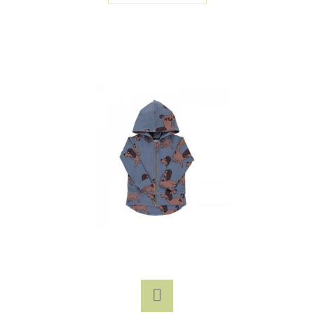
E
T
E
N
A
J
Í
T
?
HLEDAT