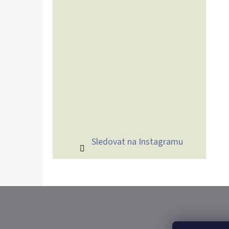
Sledovat na Instagramu
Z
Á