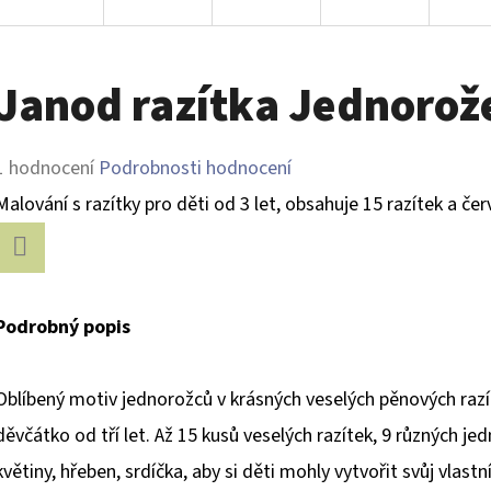
Janod razítka Jednorože
Průměrné
1 hodnocení
Podrobnosti hodnocení
hodnocení
Malování s razítky pro děti od 3 let, obsahuje 15 razítek a če
produktu
je
Facebook
5,0
Podrobný popis
z
5
Oblíbený motiv jednorožců v krásných veselých pěnových raz
hvězdiček.
děvčátko od tří let. Až 15 kusů veselých razítek, 9 různých jed
květiny, hřeben, srdíčka, aby si děti mohly vytvořit svůj vlast