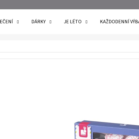
EČENÍ
DÁRKY
JE LÉTO
KAŽDODENNÍ VÝB
O POTŘEBUJETE NAJÍT?
HLEDAT
DOPORUČUJEME