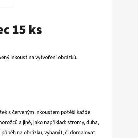
c 15 ks
rvený inkoust na vytvoření obrázků.
ítek s červeným inkoustem potěší každé
norožců a jiné, jako například: stromy, duha,
ní příběh na obrázku, vybarvit, či domalovat.