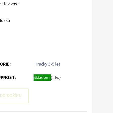
dstavivost.
dložku
ORIE
:
Hračky 3-5 let
PNOST:
Skladem
(1 ks)
DO KOŠÍKU