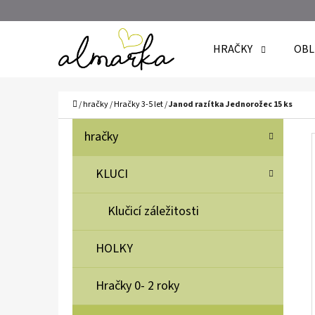
K
Přejít
O
Zpět
Zpět
na
HRAČKY
OBL
Š
do
do
obsah
Í
obchodu
obchodu
C
K
Domů
/
hračky
/
Hračky 3-5 let
/
Janod razítka Jednorožec 15 ks
P
K
Přeskočit
hračky
A
O
kategorie
T
S
KLUCI
E
T
G
Klučicí záležitosti
O
R
R
A
HOLKY
I
N
E
N
Hračky 0- 2 roky