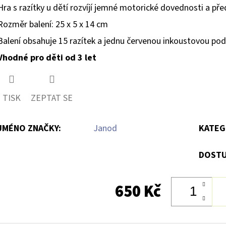
Hra s razítky u dětí rozvíjí jemné motorické dovednosti a pře
Rozměr balení: 25 x 5 x 14 cm
Balení obsahuje 15 razítek a jednu červenou inkoustovou po
Vhodné pro děti od 3 let
TISK
ZEPTAT SE
JMÉNO ZNAČKY
:
Janod
KATEG
DOSTU
650 Kč