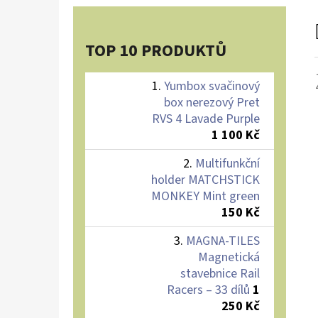
TOP 10 PRODUKTŮ
Yumbox svačinový
box nerezový Pret
RVS 4 Lavade Purple
1 100 Kč
Multifunkční
holder MATCHSTICK
MONKEY Mint green
150 Kč
MAGNA-TILES
Magnetická
stavebnice Rail
Racers – 33 dílů
1
250 Kč