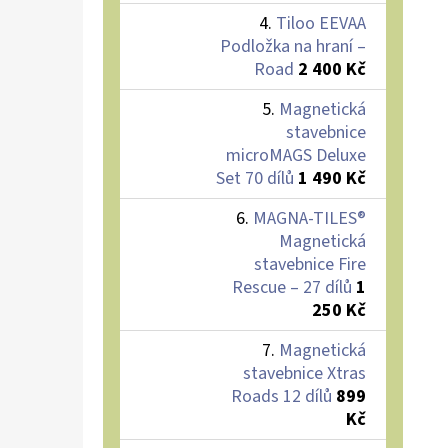
Tiloo EEVAA
Podložka na hraní –
Road
2 400 Kč
Magnetická
stavebnice
microMAGS Deluxe
Set 70 dílů
1 490 Kč
MAGNA-TILES®
Magnetická
stavebnice Fire
Rescue – 27 dílů
1
250 Kč
Magnetická
stavebnice Xtras
Roads 12 dílů
899
Kč