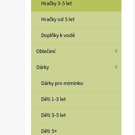
Í
Hračky 3-5 let
P
A
Hračky od 5 let
YUMBOX SVAČINOVÝ BOX NEREZOVÝ PRET
RVS 4 LAVADE PURPLE
N
Doplňky k vodě
1 100 Kč
E
L
Oblečení
Dárky
Dárky pro miminko
Děti 1-3 let
Děti 3-5 let
Děti 5+