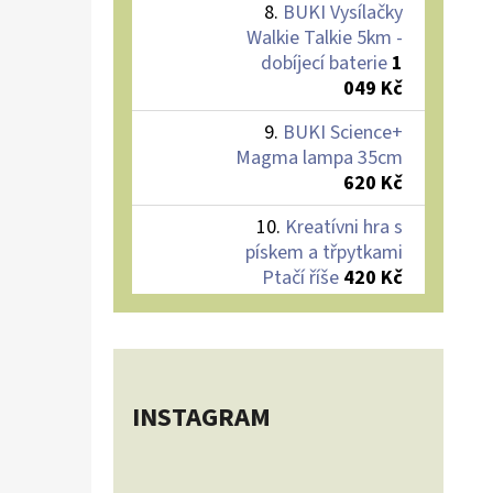
BUKI Vysílačky
Walkie Talkie 5km -
dobíjecí baterie
1
049 Kč
BUKI Science+
Magma lampa 35cm
620 Kč
Kreatívni hra s
pískem a třpytkami
Ptačí říše
420 Kč
INSTAGRAM