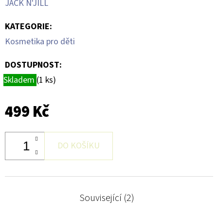
JACK N'JILL
NA
HRANÍ
–
KATEGORIE
:
ROAD
Kosmetika pro děti
2
400
Kč
DOSTUPNOST:
Skladem
(1 ks)
499 Kč
DO KOŠÍKU
Související (2)