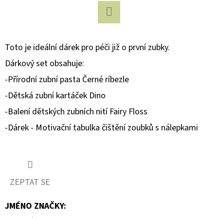
D
Facebook
O
P
Toto je ideální dárek pro péči již o první zubky.
O
Dárkový set obsahuje:
R
-Přírodní zubní pasta Černé ríbezle
U
-Dětská zubní kartáček Dino
Č
U
-Balení dětských zubních nití Fairy Floss
J
-Dárek - Motivační tabulka čištění zoubků s nálepkami
E
M
E
ZEPTAT SE
TILOO
EEVAA
JMÉNO ZNAČKY
:
PODLOŽKA