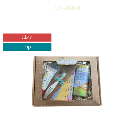
E
DO KOŠÍKU
T
E
N
Akce
A
Tip
J
Í
T
?
HLEDAT