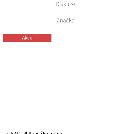
Diskuze
Značka
Akce
Jack N´Jill Kapsička na zip