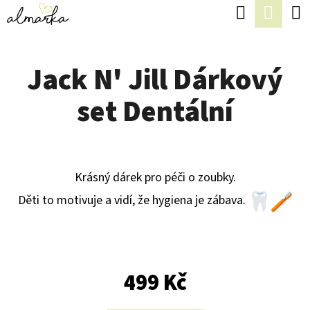
K
Hledat
Náku
Přejít
O
Zpět
Zpět
na
koší
Š
obsah
Jack N' Jill Dárkový
Í
C
K
set Dentální
O
P
O
T
Krásný dárek pro péči o zoubky.
Ř
Děti to motivuje a vidí, že hygiena je zábava.
E
B
U
499 Kč
J