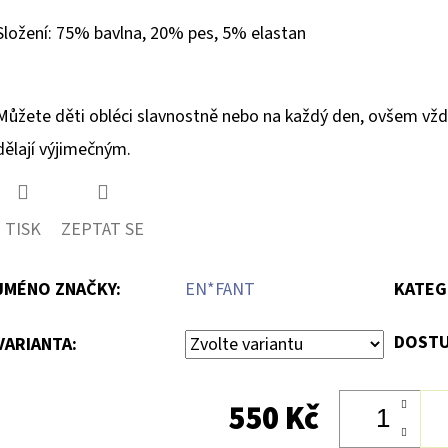
Složení: 75% bavlna, 20% pes, 5% elastan
Můžete děti obléci slavnostně nebo na každý den, ovšem vždy
dělají výjimečným.
TISK
ZEPTAT SE
JMÉNO ZNAČKY
:
EN*FANT
KATEG
DOSTU
VARIANTA:
550 Kč