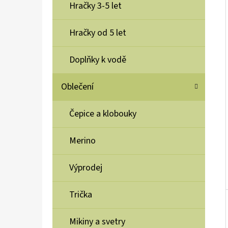
Í
Hračky 3-5 let
P
A
Hračky od 5 let
TĚLOVÝ KRÉM CREMA CORPO, 250 ML
N
375 Kč
Doplňky k vodě
E
L
Oblečení
Čepice a klobouky
Merino
Výprodej
Trička
Mikiny a svetry