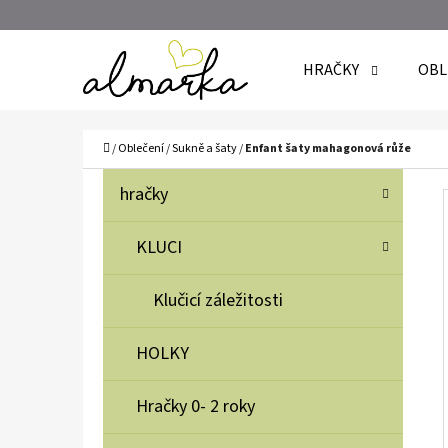
K
Přejít
O
Zpět
Zpět
na
HRAČKY
OBL
Š
do
do
obsah
Í
obchodu
obchodu
C
K
Domů
/
Oblečení
/
Sukně a šaty
/
Enfant šaty mahagonová růže
P
K
Přeskočit
hračky
A
O
kategorie
T
S
KLUCI
E
T
G
Klučicí záležitosti
O
R
R
A
HOLKY
I
N
E
N
Hračky 0- 2 roky