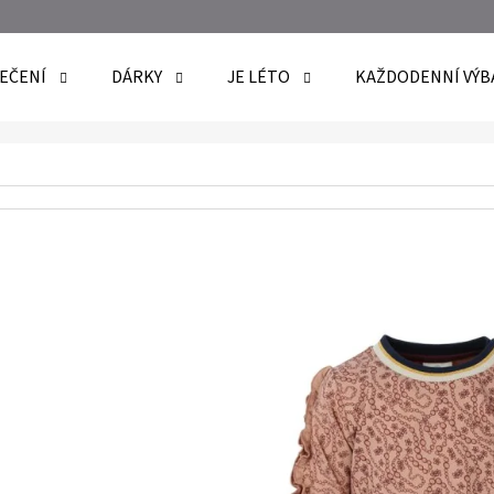
EČENÍ
DÁRKY
JE LÉTO
KAŽDODENNÍ VÝB
O POTŘEBUJETE NAJÍT?
HLEDAT
DOPORUČUJEME