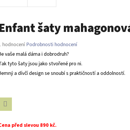
Enfant šaty mahagonov
Průměrné
1 hodnocení
Podrobnosti hodnocení
hodnocení
Je vaše malá dáma i dobrodruh?
produktu
Tak tyto šaty jsou jako stvořené pro ni.
je
Jemný a dívčí design se snoubí s praktičností a oddolností.
5,0
z
5
hvězdiček.
Facebook
Cena před slevou 890 kč.