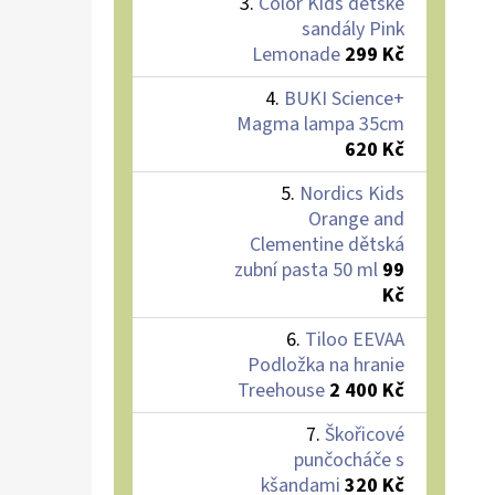
Color Kids dětské
sandály Pink
Lemonade
299 Kč
BUKI Science+
Magma lampa 35cm
620 Kč
Nordics Kids
Orange and
Clementine dětská
zubní pasta 50 ml
99
Kč
Tiloo EEVAA
Podložka na hranie
Treehouse
2 400 Kč
Škořicové
punčocháče s
kšandami
320 Kč