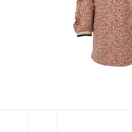
NORDICS KIDS BUBBLE GUM DĚTSKÁ ZUBNÍ
COLOR KIDS DĚTSK
PASTA 50 ML
LEMONADE
99 Kč
299 Kč