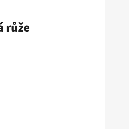
á růže