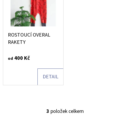
D
O
P
O
ROSTOUCÍ OVERAL
R
RAKETY
U
Č
400 Kč
od
U
J
DETAIL
E
M
E
3
položek celkem
O
BUKI
V
SCIENCE+
MAGMA
L