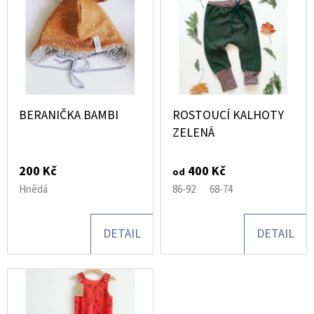
Í
E
Ý
P
T
P
R
E
I
O
N
S
D
A
P
U
BERANIČKA BAMBI
ROSTOUCÍ KALHOTY
J
R
ZELENÁ
K
Í
O
T
T
200 Kč
400 Kč
od
D
Ů
?
Hnědá
86-92
68-74
U
K
DETAIL
DETAIL
T
Ů
HLEDAT