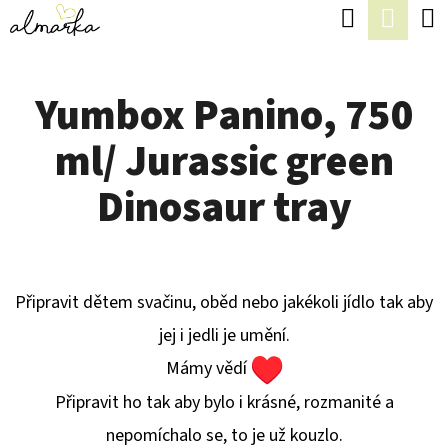
K
Hledat
Náku
Přejít
O
Zpět
Zpět
na
koší
Š
obsah
Yumbox Panino, 750
Í
C
K
ml/ Jurassic green
O
P
Dinosaur tray
O
T
Ř
Připravit dětem svačinu, oběd nebo jakékoli jídlo tak aby
E
jej i jedli je umění.
B
Mámy vědí
U
Připravit ho tak aby bylo i krásné, rozmanité a
J
nepomíchalo se, to je už kouzlo.