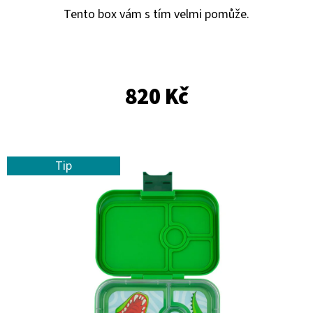
E
Tento box vám s tím velmi pomůže.
T
E
N
820 Kč
A
J
Í
T
Tip
?
HLEDAT