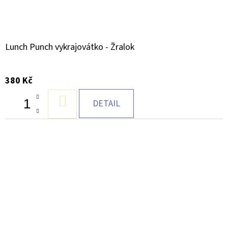
Lunch Punch vykrajovátko - Žralok
380 Kč
DO
DETAIL
KOŠÍKU