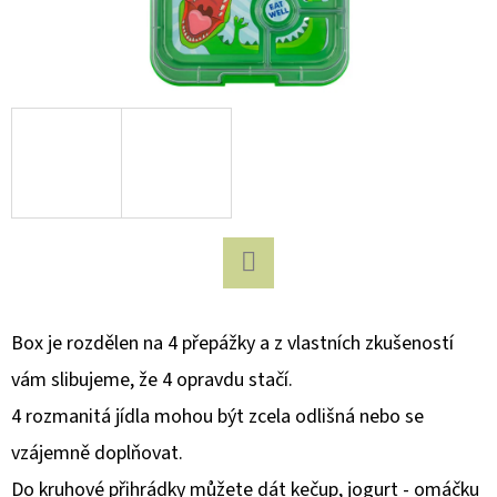
D
O
P
O
R
U
Č
U
J
Facebook
E
M
Box je rozdělen na 4 přepážky a z vlastních zkušeností
E
vám slibujeme, že 4 opravdu stačí.
4 rozmanitá jídla mohou být zcela odlišná nebo se
MONTII
vzájemně doplňovat.
TERMOLÁHEV
NA
Do kruhové přihrádky můžete dát kečup, jogurt - omáčku