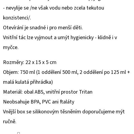
PITÍ
SIPPER
- nevylije se /ne však vodu nebo zcela tekutou
475
konzistenci/.
ML
MATCHA
Otevírání je snadné i pro menší děti.
GREEN
Vnitřní tác lze vyjmout a umýt hygienicky - klidně i v
670
Kč
myčce.
Rozměry: 22 x 15 x 5 cm
Objem: 750 ml (1 oddělení 500 ml, 2 oddělení po 125 ml +
malá kulatá přihrádka)
Materiál: obal ABS, vnitřní prostor Tritan
Neobsahuje BPA, PVC ani ftaláty
Vnější box se silikonovým těsněním doporučujeme mýt
ručně.