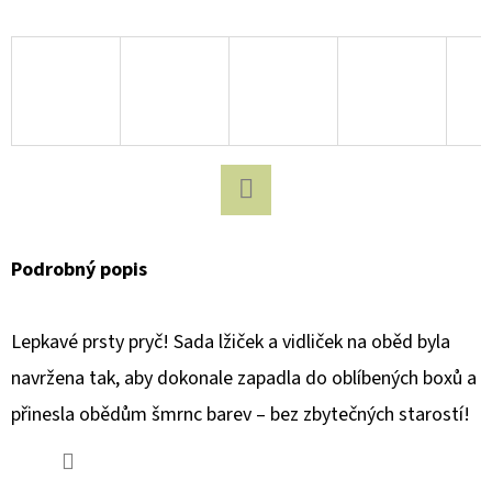
D
O
P
O
R
U
Č
Facebook
U
Podrobný popis
J
E
M
Lepkavé prsty pryč! Sada lžiček a vidliček na oběd byla
E
navržena tak, aby dokonale zapadla do oblíbených boxů a
přinesla obědům šmrnc barev – bez zbytečných starostí!
COLOR
KIDS
DĚTSKÉ