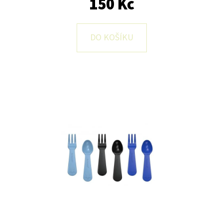
150 Kč
E
T
E
DO KOŠÍKU
N
A
J
Í
T
?
HLEDAT