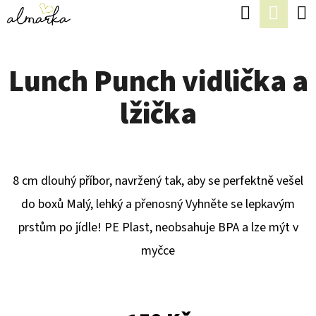
K
Hledat
Náku
Přejít
O
Zpět
Zpět
na
koší
Š
obsah
Lunch Punch vidlička a
Í
C
K
lžička
O
P
O
T
8 cm dlouhý příbor, navržený tak, aby se perfektně vešel
Ř
do boxů Malý, lehký a přenosný Vyhněte se lepkavým
E
prstům po jídle! PE Plast, neobsahuje BPA a lze mýt v
B
myčce
U
J