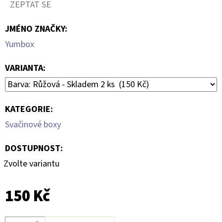
SANDÁLY
ZEPTAT SE
PINK
LEMONADE
JMÉNO ZNAČKY
:
299
Yumbox
Kč
VARIANTA:
KATEGORIE
:
Svačinové boxy
DOSTUPNOST:
Zvolte variantu
150 Kč