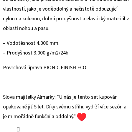
LAMPA
35CM
vlastností, jako je voděodolný a nečistotě odpuzující
620
nylon na kolenou, dobrá prodyšnost a elastický materiál v
Kč
oblasti nohou a pasu.
– Vodotěsnost 4.000 mm.
– Prodyšnost 3.000 g/m2/24h.
Povrchová úprava BIONIC FINISH ECO.
Slova majitelky Almarky: "U nás je tento set kupován
opakovaně již 5 let. Díky svému střihu vydrží více sezón a
je mimořádně funkční a oddolný."