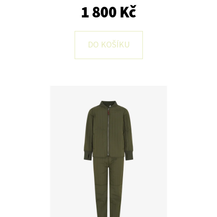
E
1 800 Kč
T
E
DO KOŠÍKU
N
A
J
Í
T
?
HLEDAT