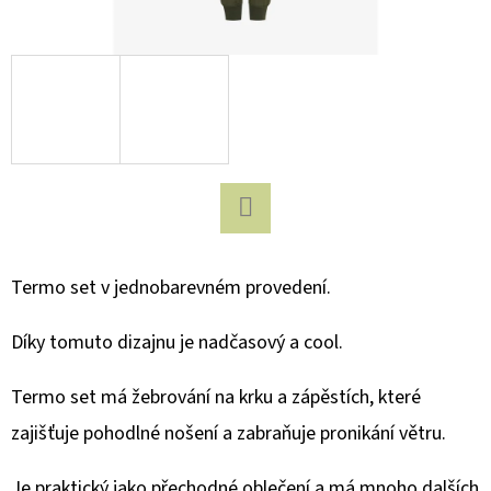
D
O
P
O
R
U
Č
U
Facebook
J
Termo set v jednobarevném provedení.
E
M
Díky tomuto dizajnu je nadčasový a cool.
E
Termo set má žebrování na krku a zápěstích, které
zajišťuje pohodlné nošení a zabraňuje pronikání větru.
BUKI
SCIENCE+
MAGMA
Je praktický jako přechodné oblečení a má mnoho dalších