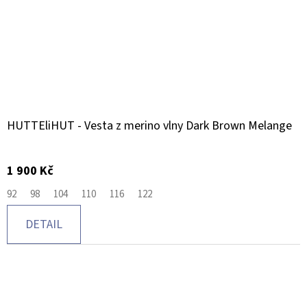
HUTTEliHUT - Vesta z merino vlny Dark Brown Melange
1 900 Kč
92
98
104
110
116
122
DETAIL