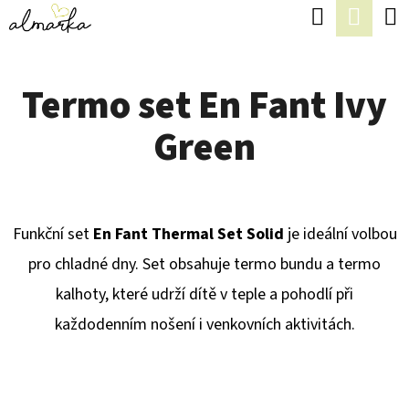
K
Hledat
Náku
Přejít
O
Zpět
Zpět
na
koší
Š
obsah
Termo set En Fant Ivy
Í
C
K
Green
O
P
O
T
Funkční set
En Fant Thermal Set Solid
je ideální volbou
Ř
pro chladné dny. Set obsahuje termo bundu a termo
E
kalhoty, které udrží dítě v teple a pohodlí při
B
každodenním nošení i venkovních aktivitách.
U
J