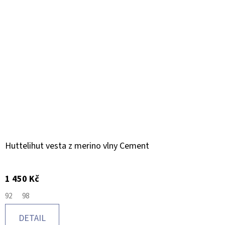
Huttelihut vesta z merino vlny Cement
1 450 Kč
92
98
DETAIL