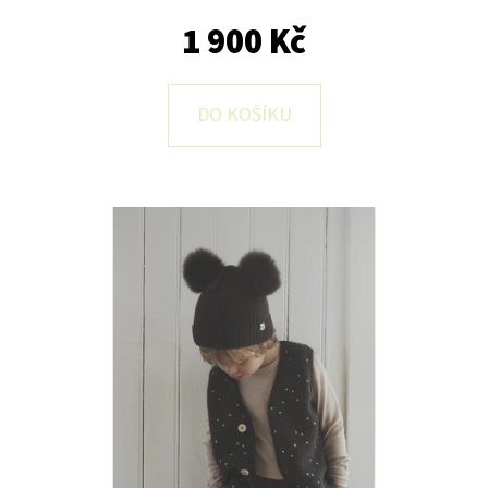
E
1 900 Kč
T
E
N
DO KOŠÍKU
A
J
Í
T
?
HLEDAT