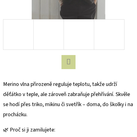
D
O
P
O
R
U
Č
U
Facebook
J
E
Merino vlna přirozeně reguluje teplotu, takže udrží
M
děťátko v teple, ale zároveň zabraňuje přehřívání. Skvěle
E
se hodí přes triko, mikinu či svetřík – doma, do školky i na
procházku.
COLOR
KIDS
🌿 Proč si ji zamilujete:
DĚTSKÉ