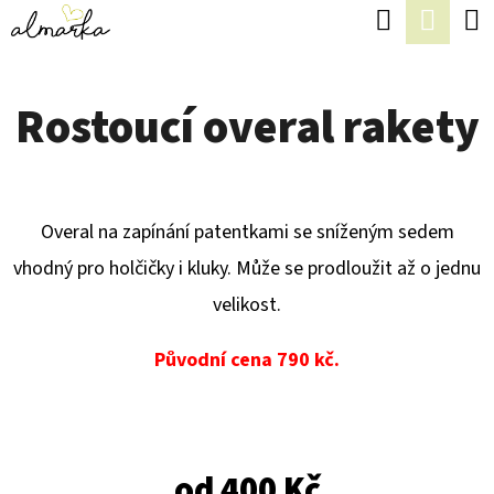
K
Hledat
Náku
Přejít
O
Zpět
Zpět
na
koší
Š
obsah
Rostoucí overal rakety
Í
C
K
O
P
Overal na zapínání patentkami se sníženým sedem
O
vhodný pro holčičky i kluky. Může se prodloužit až o jednu
T
velikost.
Ř
E
Původní cena 790 kč.
B
U
J
od
400 Kč