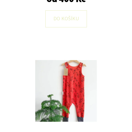
E
T
DO KOŠÍKU
E
N
A
J
Í
T
?
HLEDAT