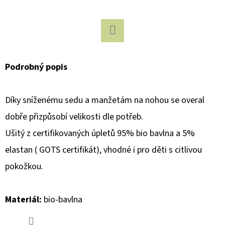
D
O
P
Facebook
O
Podrobný popis
R
U
Č
Díky sníženému sedu a manžetám na nohou se overal
U
dobře přizpůsobí velikosti dle potřeb.
J
Ušitý z certifikovaných úpletů 95% bio bavlna a 5%
E
elastan ( GOTS certifikát), vhodné i pro děti s citlivou
M
E
pokožkou.
Materiál:
bio-bavlna
COLOR
KIDS
DĚTSKÉ