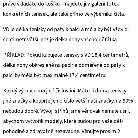
právě vkládáte do košíku – najdete ji v galerii fotek
konkrétních tenisek, ale také přímo ve výběrníku čísla.
VD je délka tenisky od paty k palci a měla by být vždy o 1
centimetr větší, než je délka nohy vašeho děťátka.
PŘÍKLAD: Pokud kupujete tenisky s VD 18,4 centimetrů,
délka nohy obkreslené na papír a odměřené od paty k
palci by měla být maximálně 17,4 centimetru.
Každý výrobce má jiné číslování. Máte-li doma tenisky
jiné značky a koupíte jen o číslo větší naší značky, na 90%
nebudou dobré. Vývoji střihů jsme věnovali nemalé úsilí,
abychom vytvořili modely, které budou pro vaše děti
pohodlné a zdravotně nezávadné. Věnujte prosím 2