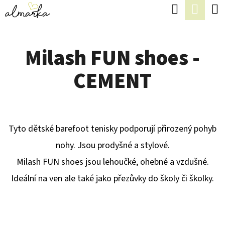
K
Hledat
Náku
Přejít
O
Zpět
Zpět
na
koší
Š
obsah
Milash FUN shoes -
Í
C
K
CEMENT
O
P
O
T
Tyto dětské barefoot tenisky podporují přirozený pohyb
Ř
nohy. Jsou prodyšné a stylové.
E
Milash FUN shoes jsou lehoučké, ohebné a vzdušné.
B
Ideální na ven ale také jako přezůvky do školy či školky.
U
J