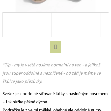
D
O
P
O
R
U
Č
U
Facebook
J
*Tip - my je v létě nosíme normalní na ven - a jelikož
E
jsou super oddolné a nezničené - od září je máme ve
M
E
škůlce jako přezůvky.
Svršek je z oddolné síťované látky s bavlněným povrchem
COLOR
– tak nůžka pěkně dýchá.
KIDS
DĚTSKÉ
Podrážka je z velmi měkké, ohebné ale oddolné gumy.