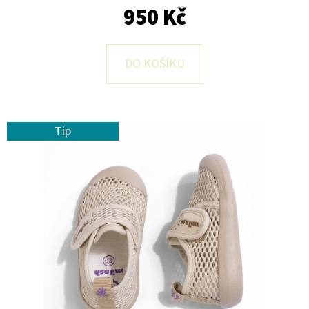
E
950 Kč
T
E
DO KOŠÍKU
N
A
J
Tip
Í
T
?
HLEDAT