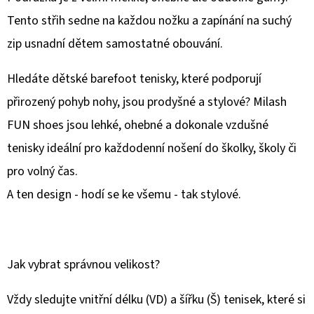
SANDÁLY
PINK
Tento střih sedne na každou nožku a zapínání na suchý
LEMONADE
zip usnadní dětem samostatné obouvání.
299
Kč
Hledáte dětské barefoot tenisky, které podporují
přirozený pohyb nohy, jsou prodyšné a stylové? Milash
FUN shoes jsou lehké, ohebné a dokonale vzdušné
tenisky ideální pro každodenní nošení do školky, školy či
pro volný čas.
A ten design - hodí se ke všemu - tak stylové.
Jak vybrat správnou velikost?
Vždy sledujte vnitřní délku (VD) a šířku (Š) tenisek, které si