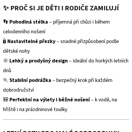
CORPO,
✨ PROČ SI JE DĚTI I RODIČE ZAMILUJÍ
250
ML
👣
Pohodlná stélka
– příjemná při chůzi i během
375
Kč
celodenního nošení
🔒
Nastavitelné přezky
– snadné přizpůsobení podle
dětské nohy
🌞
Lehký a prodyšný design
– ideální do horkých letních
dnů
🏃
Stabilní podrážka
– bezpečný krok při každém
dobrodružství
🎒
Perfektní na výlety i běžné nošení
– k vodě, na
hřiště i na prázdninové toulky