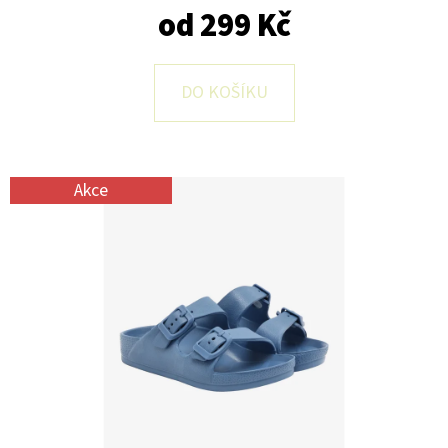
E
od
299 Kč
T
E
DO KOŠÍKU
N
A
J
Akce
Í
T
?
HLEDAT