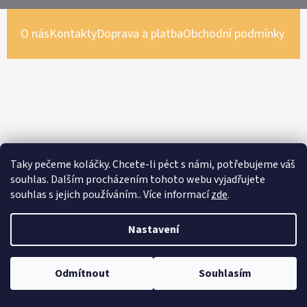
E
T
O nás
Kontakty
Doprava a platba
Obchodní podmínky
E
N
A
J
Í
T
Taky pečeme koláčky. Chcete-li péct s námi, potřebujeme váš
?
souhlas. Dalším procházením tohoto webu vyjadřujete
souhlas s jejich používáním.. Více informací
zde
.
Nastavení
HLEDAT
Odmítnout
Souhlasím