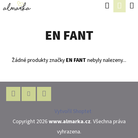
K
Hledat
Náku
Přejít
O
Zpět
Zpět
na
koší
Š
obsah
EN FANT
Í
C
K
O
P
Žádné produkty značky
EN FANT
nebyly nalezeny...
O
T
Z
Ř
Á
E
P
Facebook
Instagram
WhatsApp
B
Vytvořil Shoptet
A
U
Copyright 2026
www.almarka.cz
. Všechna práva
T
J
vyhrazena.
Í