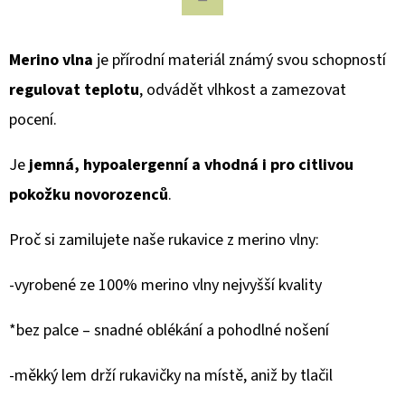
NEREZOVÝ
PRET
Facebook
RVS
4
Merino vlna
je přírodní materiál známý svou schopností
LAVADE
PURPLE
regulovat teplotu
, odvádět vlhkost a zamezovat
1
pocení.
100
Kč
Je
jemná, hypoalergenní a vhodná i pro citlivou
pokožku novorozenců
.
Proč si zamilujete naše rukavice z merino vlny:
-vyrobené ze 100% merino vlny nejvyšší kvality
*bez palce – snadné oblékání a pohodlné nošení
-měkký lem drží rukavičky na místě, aniž by tlačil