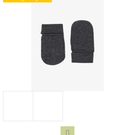
D
O
P
O
R
U
Č
U
J
E
M
E
YUMBOX
SVAČINOVÝ
BOX