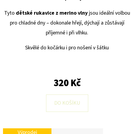
E
T
Tyto
dětské rukavice z merino vlny
jsou ideální volbou
E
pro chladné dny – dokonale hřejí, dýchají a zůstávají
N
příjemné i při vlhku.
A
Skvělé do kočárku i pro nošení v šátku
J
Í
T
?
320 Kč
DO KOŠÍKU
HLEDAT
Výprodej