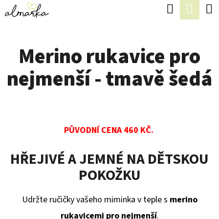
K
Hledat
Náku
Přejít
O
Zpět
Zpět
na
koší
Š
obsah
Merino rukavice pro
Í
C
K
nejmenší - tmavě šedá
O
P
O
T
PŮVODNÍ CENA 460 KČ.
Ř
E
HŘEJIVÉ A JEMNÉ NA DĚTSKOU
B
POKOŽKU
U
Udržte ručičky vašeho miminka v teple s
merino
J
rukavicemi pro nejmenší
.