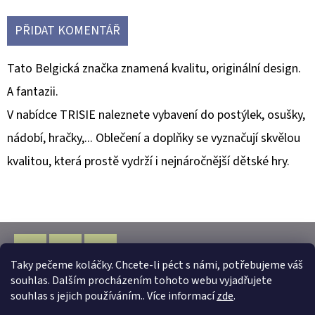
PŘIDAT KOMENTÁŘ
Tato Belgická značka znamená kvalitu, originální design.
A fantazii.
V nabídce TRISIE naleznete vybavení do postýlek, osušky,
nádobí, hračky,... Oblečení a doplňky se vyznačují skvělou
kvalitou, která prostě vydrží i nejnáročnější dětské hry.
Z
Á
Taky pečeme koláčky. Chcete-li péct s námi, potřebujeme váš
P
Facebook
Instagram
WhatsApp
souhlas. Dalším procházením tohoto webu vyjadřujete
Vytvořil Shoptet
A
souhlas s jejich používáním.. Více informací
zde
.
Copyright 2026
www.almarka.cz
. Všechna práva