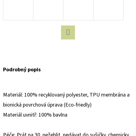
D
O
P
O
R
Facebook
U
Č
U
Podrobný popis
J
E
M
Materiál: 100% recyklovaný polyester, TPU membrána a
E
bionická povrchová úprava (Eco-friedly)
Materiál uvnitř: 100% bavlna
MAGNETICKÁ
STAVEBNICE
MICROMAGS
Péče: Prát na 30, nežehlit, nedávat do sušičky, chemicky