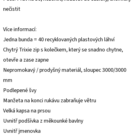
DELUXE
SET
nečistit
70
DÍLŮ
1
Více informací:
490
Kč
Jedna bunda = 40 recyklovaných plastových láhví
Chytrý Trixie zip s kolečkem, který se snadno chytne,
otevře a zase zapne
Nepromokavý / prodyšný materiál, sloupec 3000/3000
mm
Podlepené švy
Manžeta na konci rukávu zabraňuje větru
Velká kapsa na prsou
Uvnitř podšívka z měkounké bavlny
Uvnitř jmenovka