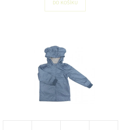
E
DO KOŠÍKU
T
E
N
A
J
Í
T
?
HLEDAT