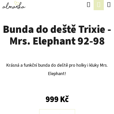
K
Hledat
Náku
Přejít
O
Zpět
Zpět
na
koší
Š
obsah
Bunda do deště Trixie -
Í
C
K
Mrs. Elephant 92-98
O
P
O
T
Krásná a funkční bunda do deště pro holky i kluky Mrs.
Ř
Elephant!
E
B
999 Kč
U
J