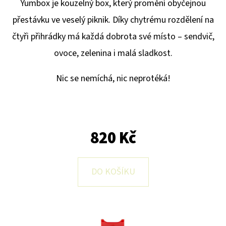
E
Yumbox je kouzelný box, který promění obyčejnou
T
přestávku ve veselý piknik. Díky chytrému rozdělení na
E
čtyři přihrádky má každá dobrota své místo – sendvič,
N
ovoce, zelenina i malá sladkost.
A
Nic se nemíchá, nic neprotéká!
J
Í
T
820 Kč
?
DO KOŠÍKU
HLEDAT