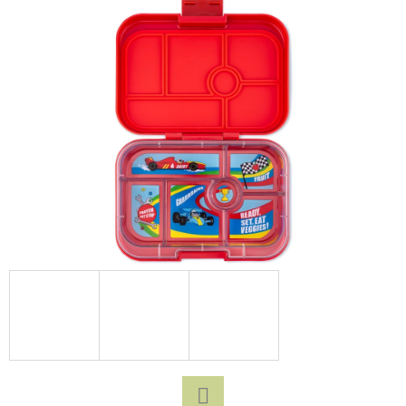
D
O
P
O
R
U
Č
U
J
E
M
E
MAGNA-
TILES
MAGNETICKÁ