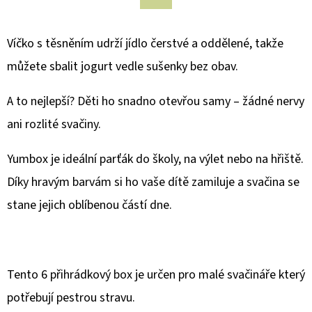
STAVEBNICE
RAIL
Facebook
RACERS
–
Víčko s těsněním udrží jídlo čerstvé a oddělené, takže
33
DÍLŮ
můžete sbalit jogurt vedle sušenky bez obav.
1
250
A to nejlepší? Děti ho snadno otevřou samy – žádné nervy
Kč
ani rozlité svačiny.
Yumbox je ideální parťák do školy, na výlet nebo na hřiště.
Díky hravým barvám si ho vaše dítě zamiluje a svačina se
stane jejich oblíbenou částí dne.
Tento 6 přihrádkový box je určen pro malé svačináře který
potřebují pestrou stravu.