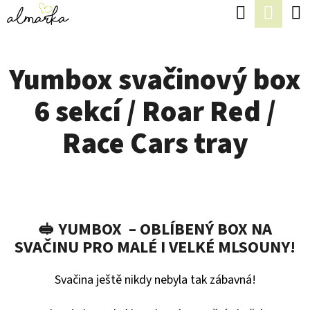
K
Hledat
Náku
Přejít
O
Zpět
Zpět
na
koší
Š
obsah
Yumbox svačinový box
Í
C
K
6 sekcí / Roar Red /
O
P
Race Cars tray
O
T
Ř
E
🥪 YUMBOX – OBLÍBENÝ BOX NA
B
SVAČINU PRO MALÉ I VELKÉ MLSOUNY!
U
Svačina ještě nikdy nebyla tak zábavná!
J