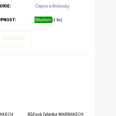
ORIE
:
Čepice a klobouky
PNOST:
Skladem
(1 ks)
DO KOŠÍKU
RAKECH
Růžová čelenka MARRAKECH