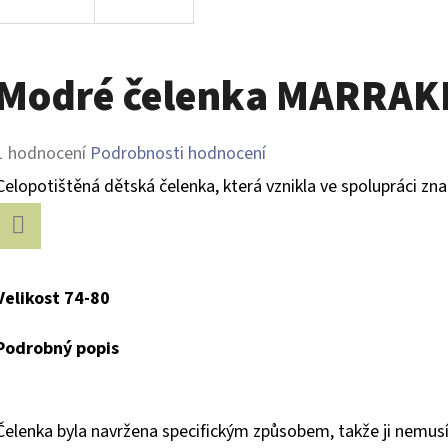
Modré čelenka MARRAK
Průměrné
1 hodnocení
Podrobnosti hodnocení
hodnocení
Celopotištěná dětská čelenka, která vznikla ve spolupráci z
produktu
je
Facebook
5,0
Velikost 74-80
z
Podrobný popis
5
hvězdiček.
Čelenka byla navržena specifickým způsobem, takže ji nemusí