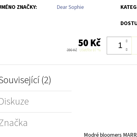
JMÉNO ZNAČKY
:
Dear Sophie
KATEG
DOSTU
50 Kč
390 Kč
Ušetříte 87 %
Související (2)
Diskuze
Značka
Modré bloomers MAR