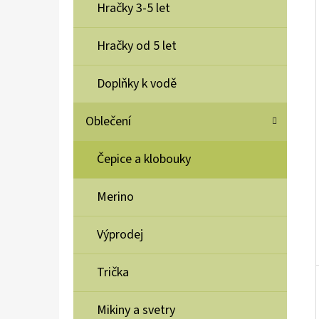
Í
Hračky 3-5 let
P
A
Hračky od 5 let
TĚLOVÝ KRÉM CREMA CORPO, 250 ML
N
375 Kč
Doplňky k vodě
E
L
Oblečení
Čepice a klobouky
Merino
Výprodej
Trička
Mikiny a svetry