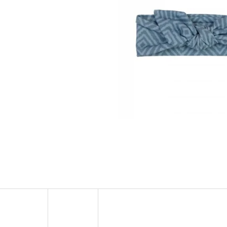
NORDICS KIDS BUBBLE GUM DĚTSKÁ ZUBNÍ
COLOR KIDS DĚTSK
PASTA 50 ML
LEMONADE
99 Kč
299 Kč