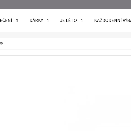
EČENÍ
DÁRKY
JE LÉTO
KAŽDODENNÍ VÝB
O POTŘEBUJETE NAJÍT?
80
HLEDAT
DOPORUČUJEME