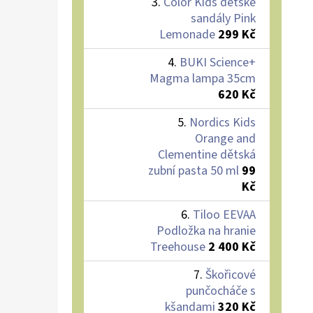
Color Kids dětské
sandály Pink
Lemonade
299 Kč
BUKI Science+
Magma lampa 35cm
620 Kč
Nordics Kids
Orange and
Clementine dětská
zubní pasta 50 ml
99
Kč
Tiloo EEVAA
Podložka na hranie
Treehouse
2 400 Kč
Škořicové
punčocháče s
kšandami
320 Kč