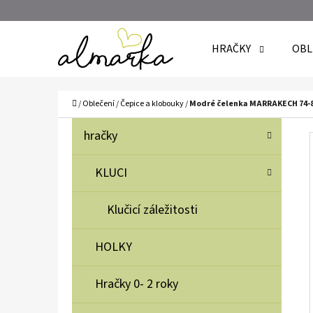
K
Přejít
O
Zpět
Zpět
na
HRAČKY
OBL
Š
do
do
obsah
Í
obchodu
obchodu
C
K
Domů
/
Oblečení
/
Čepice a klobouky
/
Modré čelenka MARRAKECH 74-
P
K
Přeskočit
hračky
A
O
kategorie
T
S
KLUCI
E
T
G
Klučicí záležitosti
O
R
R
A
HOLKY
I
N
E
N
Hračky 0- 2 roky