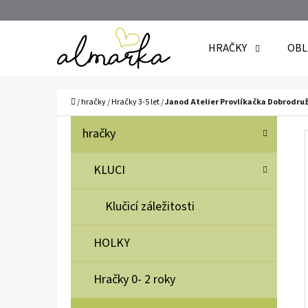
K
Přejít
O
Zpět
Zpět
na
HRAČKY
OBL
Š
do
do
obsah
Í
obchodu
obchodu
C
K
Domů
/
hračky
/
Hračky 3-5 let
/
Janod Atelier Provlíkačka Dobrodruž
P
K
Přeskočit
hračky
A
O
kategorie
T
S
KLUCI
E
T
G
Klučicí záležitosti
O
R
R
A
HOLKY
I
N
E
N
Hračky 0- 2 roky