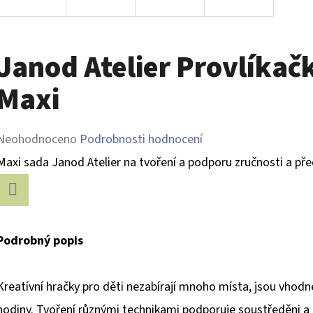
Janod Atelier Provlíkač
Maxi
Průměrné
Neohodnoceno
Podrobnosti hodnocení
hodnocení
Maxi sada Janod Atelier na tvoření a podporu zručnosti a před
produktu
je
Facebook
0,0
Podrobný popis
z
5
Kreatívní hračky pro děti nezabírají mnoho místa, jsou vhodn
hvězdiček.
hodiny. Tvoření různými technikami podporuje soustředěni a 