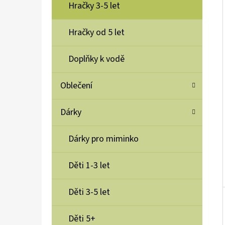
Í
Hračky 3-5 let
P
A
Hračky od 5 let
BUKI SCIENCE+ MAGMA LAMPA 35CM
N
620 Kč
Doplňky k vodě
E
L
Oblečení
Dárky
Dárky pro miminko
Děti 1-3 let
Děti 3-5 let
Děti 5+