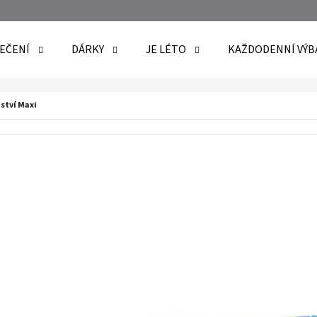
EČENÍ
DÁRKY
JE LÉTO
KAŽDODENNÍ VÝB
O POTŘEBUJETE NAJÍT?
ství Maxi
HLEDAT
DOPORUČUJEME