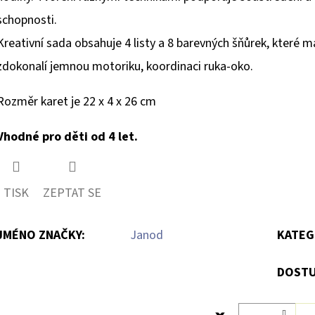
schopnosti.
Kreativní sada obsahuje 4 listy a 8 barevných šňůrek, které má
zdokonalí jemnou motoriku, koordinaci ruka-oko.
Rozměr karet je 22 x 4 x 26 cm
Vhodné pro děti od 4 let.
TISK
ZEPTAT SE
JMÉNO ZNAČKY
:
Janod
KATEG
DOSTU