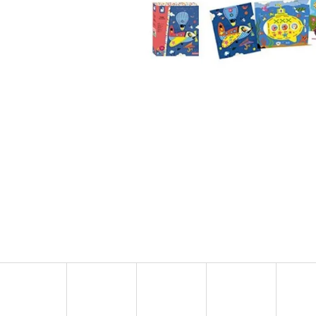
MAGNETICKÁ STAVEBNICE XTRAS ROADS 12
NORDICS KIDS BU
DÍLŮ
PASTA 50 ML
899 Kč
99 Kč