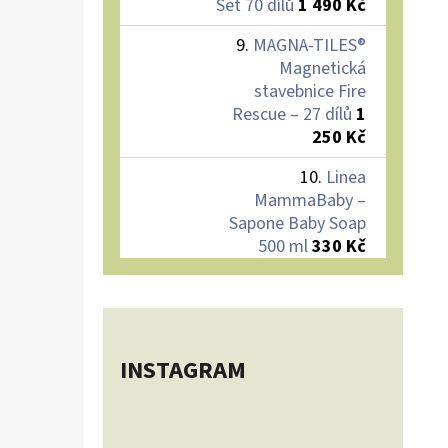
Set 70 dílů
1 490 Kč
MAGNA-TILES®
Magnetická
stavebnice Fire
Rescue – 27 dílů
1
250 Kč
Linea
MammaBaby –
Sapone Baby Soap
500 ml
330 Kč
INSTAGRAM