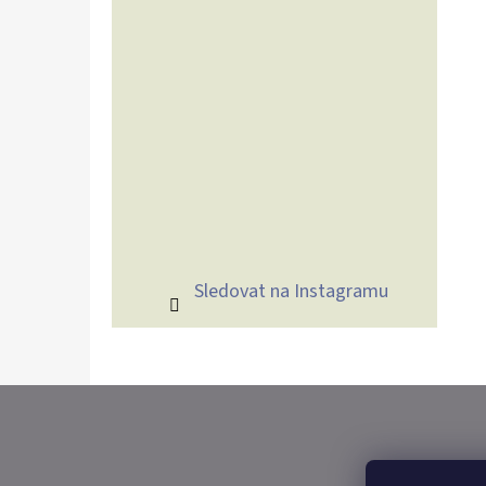
Sledovat na Instagramu
Z
Á