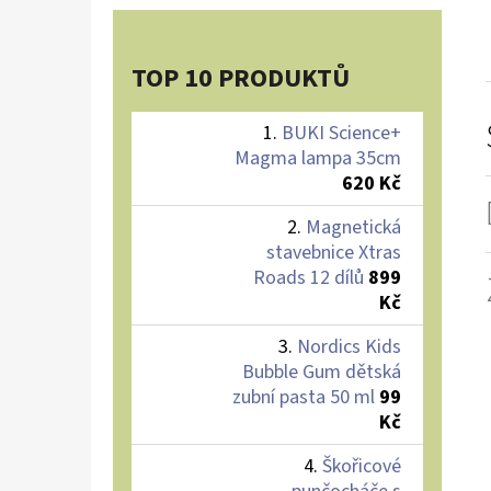
TOP 10 PRODUKTŮ
BUKI Science+
Magma lampa 35cm
620 Kč
Magnetická
stavebnice Xtras
Roads 12 dílů
899
Kč
Nordics Kids
Bubble Gum dětská
zubní pasta 50 ml
99
Kč
Škořicové