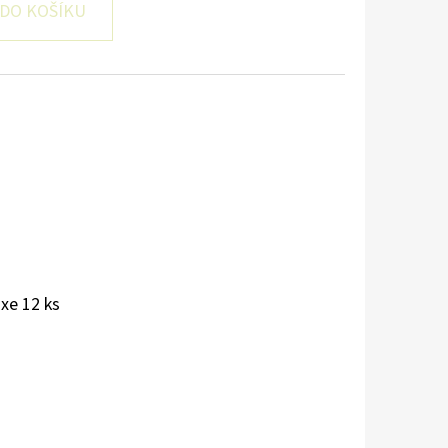
DO KOŠÍKU
xe 12 ks
U