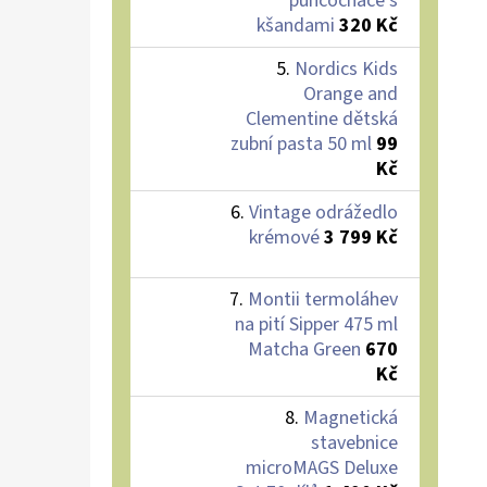
punčocháče s
kšandami
320 Kč
Nordics Kids
Orange and
Clementine dětská
zubní pasta 50 ml
99
Kč
Vintage odrážedlo
krémové
3 799 Kč
Montii termoláhev
na pití Sipper 475 ml
Matcha Green
670
Kč
Magnetická
stavebnice
microMAGS Deluxe